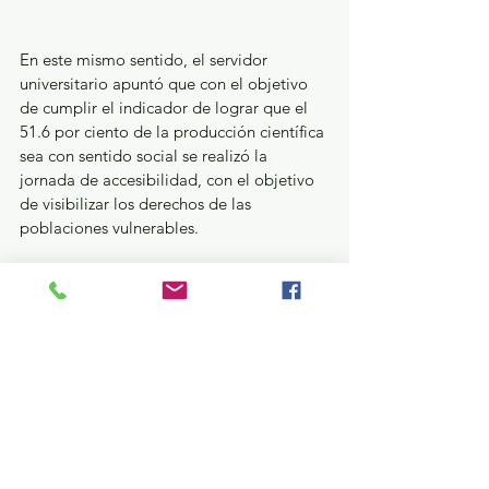
En este mismo sentido, el servidor 
universitario apuntó que con el objetivo 
de cumplir el indicador de lograr que el 
51.6 por ciento de la producción científica 
sea con sentido social se realizó la 
jornada de accesibilidad, con el objetivo 
de visibilizar los derechos de las 
poblaciones vulnerables.
Finalmente, agradeció a la comunidad de 
la Facultad de Arquitectura y Diseño por 
la dedicación y esfuerzo que han 
permitido consolidar a este espacio 
académico como un referente de 
excelencia académica y compromiso 
social, siendo la base para continuar 
construyendo un futuro prometedor.