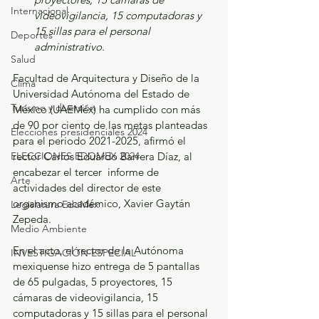
Internacional
videovigilancia, 15 computadoras y 
15 sillas para el personal 
Deportes
administrativo. 
Salud
Facultad de Arquitectura y Diseño de la 
Clima
Universidad Autónoma del Estado de 
Turismo y diversión
México (UAEMéx) ha cumplido con más 
de 90 por ciento de las metas planteadas 
Elecciones presidenciales 2024
para el periodo 2021-2025, afirmó el 
ELECCIONES EDOMEX 2024
rector Carlos Eduardo Barrera Díaz, al 
encabezar el tercer  informe de 
Arte
actividades del director de este 
organismo académico, Xavier Gaytán 
Legislatura EdoMéx
Zepeda.   
Medio Ambiente
En el acto, el rector de la Autónoma 
INVESTIGACIÓN ESPECIAL
mexiquense hizo entrega de 5 pantallas 
de 65 pulgadas, 5 proyectores, 15 
cámaras de videovigilancia, 15 
computadoras y 15 sillas para el personal 