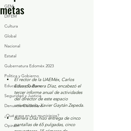
metas
GEM
DIFEM
Cultura
Global
Nacional
Estatal
Gubernatura Edoméx 2023
Política y Gobierno
El rector de la UAEMéx, Carlos 
Educación y Cultura
Eduardo Barrera Díaz, encabezó el 
tercer informe anual de actividades 
Seguridad y Justicia
del director de este espacio 
universitario, Xavier Gaytán Zepeda. 
Denuncia Ciudadana
¿Qué pasa en tus municipios?
Barrera Díaz hizo entrega de cinco 
pantallas de 65 pulgadas, cinco 
Opinión
proyectores, 15 cámaras de 