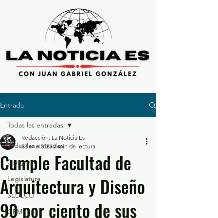
Entrada
Todas las entradas
Redacción: La Noticia Es
Todas las entradas
28 ene 2025
2 min de lectura
Cumple Facultad de
Congreso
Arquitectura y Diseño
Legislatura
SEDECO
90 por ciento de sus
GEM