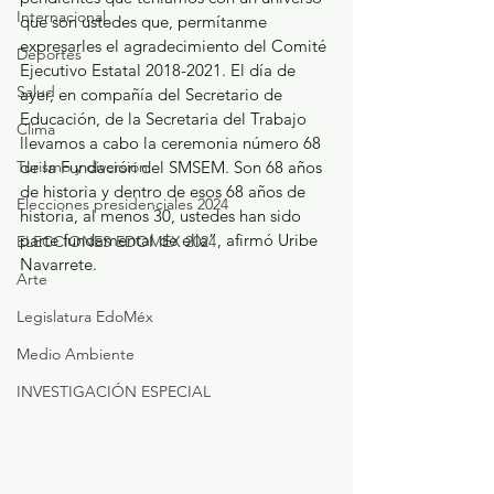
Internacional
que son ustedes que, permítanme 
expresarles el agradecimiento del Comité 
Deportes
Ejecutivo Estatal 2018-2021. El día de 
Salud
ayer, en compañía del Secretario de 
Educación, de la Secretaria del Trabajo 
Clima
llevamos a cabo la ceremonia número 68 
Turismo y diversión
de la Fundación del SMSEM. Son 68 años 
de historia y dentro de esos 68 años de 
Elecciones presidenciales 2024
historia, al menos 30, ustedes han sido 
parte fundamental de ella”, afirmó Uribe 
ELECCIONES EDOMEX 2024
Navarrete.
Arte
Legislatura EdoMéx
Medio Ambiente
INVESTIGACIÓN ESPECIAL