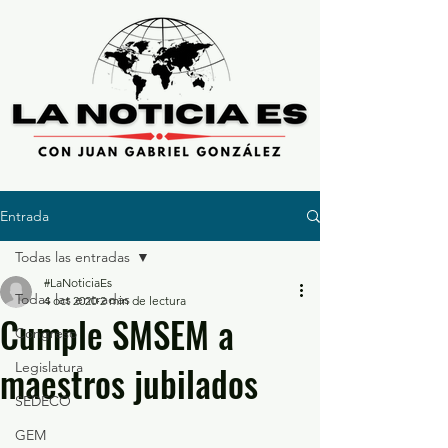
Entrada
Todas las entradas
#LaNoticiaEs
Todas las entradas
4 oct 2020
2 min de lectura
Cumple SMSEM a
Congreso
maestros jubilados
Legislatura
SEDECO
GEM