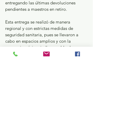
entregando las últimas devoluciones 
pendientes a maestros en retiro.
Esta entrega se realizó de manera 
regional y con estrictas medidas de 
seguridad sanitaria, pues se llevaron a 
cabo en espacios amplios y con la 
presencia mínima indispensable de 
personas; además se utilizaron arcos 
sanitizantes, gel antibacterial y todos los 
docentes usaron cubrebocas, mascarilla o 
careta.
Estatal