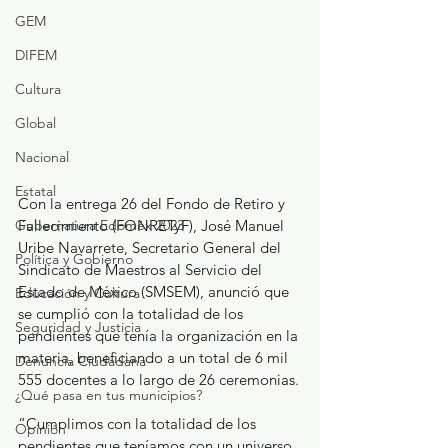
GEM
DIFEM
Cultura
Global
Nacional
Estatal
Con la entrega 26 del Fondo de Retiro y 
Gubernatura Edoméx 2023
Fallecimiento (FONRETyF), José Manuel 
Uribe Navarrete, Secretario General del 
Política y Gobierno
Sindicato de Maestros al Servicio del 
Estado de México (SMSEM), anunció que 
Educación y Cultura
se cumplió con la totalidad de los 
Seguridad y Justicia
pendientes que tenía la organización en la 
materia, beneficiando a un total de 6 mil 
Denuncia Ciudadana
555 docentes a lo largo de 26 ceremonias.
¿Qué pasa en tus municipios?
“Cumplimos con la totalidad de los 
Opinión
pendientes que teníamos con un universo 