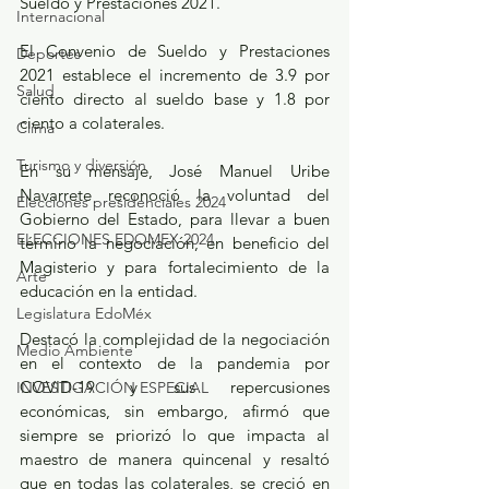
Sueldo y Prestaciones 2021.
Internacional
El Convenio de Sueldo y Prestaciones 
Deportes
2021 establece el incremento de 3.9 por 
Salud
ciento directo al sueldo base y 1.8 por 
ciento a colaterales.
Clima
Turismo y diversión
En su mensaje, José Manuel Uribe 
Navarrete reconoció la voluntad del 
Elecciones presidenciales 2024
Gobierno del Estado, para llevar a buen 
ELECCIONES EDOMEX 2024
término la negociación, en beneficio del 
Magisterio y para fortalecimiento de la 
Arte
educación en la entidad.
Legislatura EdoMéx
Destacó la complejidad de la negociación 
Medio Ambiente
en el contexto de la pandemia por 
COVID-19 y sus repercusiones 
INVESTIGACIÓN ESPECIAL
económicas, sin embargo, afirmó que 
siempre se priorizó lo que impacta al 
maestro de manera quincenal y resaltó 
que en todas las colaterales, se creció en 