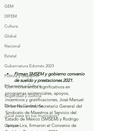
GEM
DIFEM
Cultura
Global
Nacional
Estatal
Gubernatura Edoméx 2023
Firman SMSEM y gobierno convenio 
Política y Gobierno
de sueldo y prestaciones 2021.
Educación y Cultura
Con incrementos significativos en 
programas asistenciales, apoyos, 
Seguridad y Justicia
incentivos y gratificaciones, José Manuel 
Denuncia Ciudadana
Uribe Navarrete, Secretario General del 
Sindicato de Maestros al Servicio del 
¿Qué pasa en tus municipios?
Estado de México (SMSEM) y Rodrigo 
Jarque Lira, firmaron el Convenio de 
Opinión