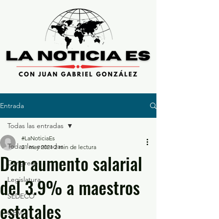
Entrada
Todas las entradas
#LaNoticiaEs
Todas las entradas
21 may 2021
2 min de lectura
Dan aumento salarial
Congreso
del 3.9% a maestros
Legislatura
SEDECO
estatales
GEM