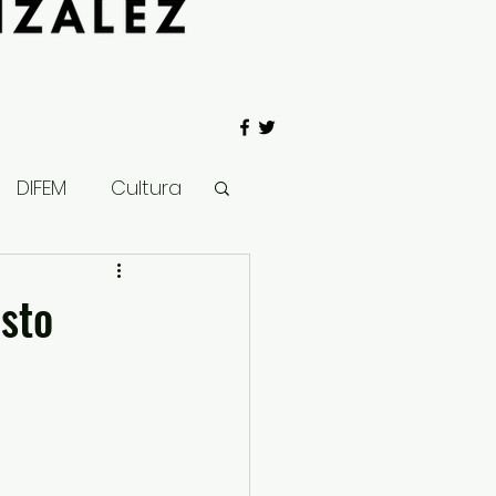
DIFEM
Cultura
 Gobierno
asto
Salud
Clima