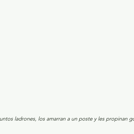
ecciones presidenciales 2024
ELECCIONES EDOME
dio Ambiente
INVESTIGACIÓN ESPECIAL
ntos ladrones, los amarran a un poste y les propinan go