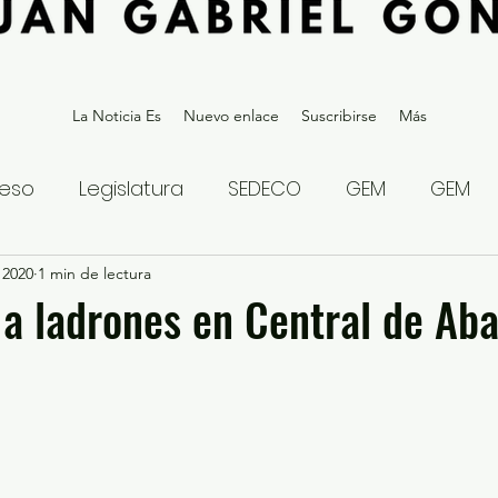
La Noticia Es
Nuevo enlace
Suscribirse
Más
eso
Legislatura
SEDECO
GEM
GEM
 2020
statal
1 min de lectura
Gubernatura Edoméx 2023
Política y
 a ladrones en Central de Ab
eguridad y Justicia
Denuncia Ciudadana
ios?
Opinión
Internacional
Deportes