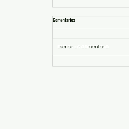
Comentarios
Escribir un comentario...
Rescatan a perros por presunto
maltrato animal en Ixtapaluca