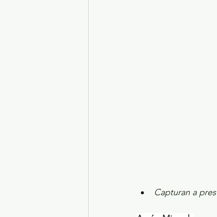
Turismo y diversión
El
Legislatura EdoMéx
Me
Capturan a presu