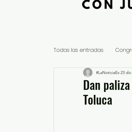
Todas las entradas
Congr
Global
Nacional
#LaNoticiaEs
23 dic
E
Dan paliza
Toluca
Educación y Cultura
S
¿Qué pasa en tus municip