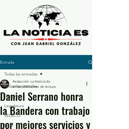
Entrada
Todas las entradas
Redacción: La Noticia Es
Todas las entradas
24 feb 2025
2 min de lectura
Daniel Serrano honra
Congreso
la Bandera con trabajo
Legislatura
SEDECO
por mejores servicios y
GEM