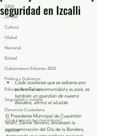
seguridad en Izcalli
GEM
DIFEM
Cultura
Global
Nacional
Estatal
Gubernatura Edoméx 2023
Política y Gobierno
Cada izcallense que se esfuerza por 
Educación y Cultura
su familia, su comunidad y su país, es 
también un guardián de nuestra 
Seguridad y Justicia
Bandera, afirmó el alcalde.
Denuncia Ciudadana
El Presidente Municipal de Cuautitlán 
¿Qué pasa en tus municipios?
Izcalli, Daniel Serrano, encabezó la 
conmemoración del Día de la Bandera, 
Opinión
destacando que este símbolo nacional 