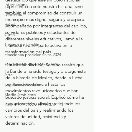
Internacional
representa no solo nuestra historia, sino 
también el compromiso de construir un 
Deportes
municipio más digno, seguro y próspero. 
Salud
Acompañado por integrantes del cabildo, 
servidores públicos y estudiantes de 
Clima
diferentes niveles educativos, llamó a la 
Turismo y diversión
ciudadanía a ser parte activa en la 
transformación del país.
Elecciones presidenciales 2024
ELECCIONES EDOMEX 2024
Durante su discurso, Serrano resaltó que 
la Bandera ha sido testigo y protagonista 
Arte
de la historia de México, desde la lucha 
por la independencia hasta los 
Legislatura EdoMéx
movimientos revolucionarios que han 
Medio Ambiente
buscado justicia social. Explicó cómo ha 
evolucionado su diseño, reflejando los 
INVESTIGACIÓN ESPECIAL
cambios del país y reafirmando los 
valores de unidad, resistencia y 
determinación.