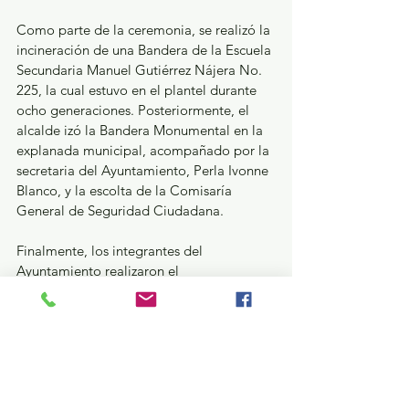
Como parte de la ceremonia, se realizó la 
incineración de una Bandera de la Escuela 
Secundaria Manuel Gutiérrez Nájera No. 
225, la cual estuvo en el plantel durante 
ocho generaciones. Posteriormente, el 
alcalde izó la Bandera Monumental en la 
explanada municipal, acompañado por la 
secretaria del Ayuntamiento, Perla Ivonne 
Blanco, y la escolta de la Comisaría 
General de Seguridad Ciudadana.
Finalmente, los integrantes del 
Ayuntamiento realizaron el 
abanderamiento de las escoltas de 15 
instituciones educativas. La ceremonia 
contó con la participación de la Banda de 
Guerra "Vikingos", dirigida por Enrique 
Antonio Hernández Guerrero, cerrando 
así un evento que reafirmó el compromiso 