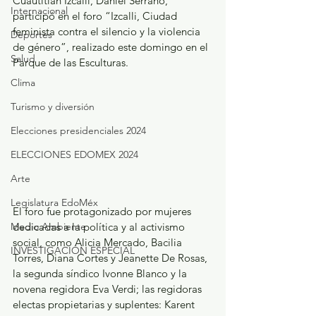
Cuautitlán Izcalli, Daniel Serrano, 
Internacional
participó en el foro “Izcalli, Ciudad 
feminista contra el silencio y la violencia 
Deportes
de género”, realizado este domingo en el 
Salud
Parque de las Esculturas.
Clima
Turismo y diversión
Elecciones presidenciales 2024
ELECCIONES EDOMEX 2024
Arte
Legislatura EdoMéx
El foro fue protagonizado por mujeres 
dedicadas a la política y al activismo 
Medio Ambiente
social, como Alicia Mercado, Bacilia 
INVESTIGACIÓN ESPECIAL
Torres, Diana Cortes y Jeanette De Rosas, 
la segunda síndico Ivonne Blanco y la 
novena regidora Eva Verdi; las regidoras 
electas propietarias y suplentes: Karent 