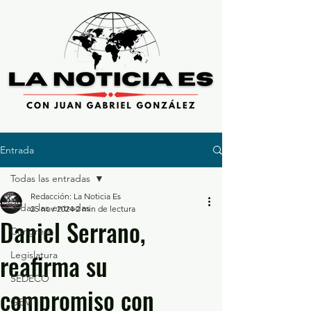
Entrada
Todas las entradas
Redacción: La Noticia Es
Todas las entradas
25 nov 2024
2 min de lectura
Daniel Serrano,
Congreso
reafirma su
Legislatura
SEDECO
compromiso con
GEM