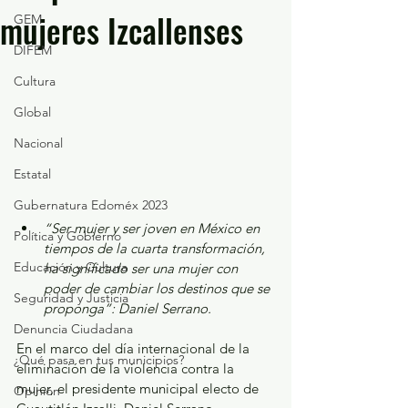
mujeres Izcallenses
GEM
DIFEM
Cultura
Global
Nacional
Estatal
Gubernatura Edoméx 2023
“Ser mujer y ser joven en México en 
Política y Gobierno
tiempos de la cuarta transformación, 
Educación y Cultura
ha significado ser una mujer con 
poder de cambiar los destinos que se 
Seguridad y Justicia
proponga”: Daniel Serrano.
Denuncia Ciudadana
En el marco del día internacional de la 
¿Qué pasa en tus municipios?
eliminación de la violencia contra la 
mujer, el presidente municipal electo de 
Opinión