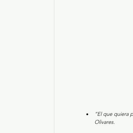
Turismo y diversión
El
Legislatura EdoMéx
Me
“El que quiera 
Olivares.