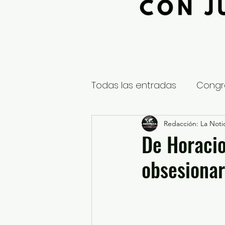
Todas las entradas
Congr
Global
Nacional
Redacción: La Notic
E
De Horacio
obsesionar
Educación y Cultura
S
¿Qué pasa en tus municip