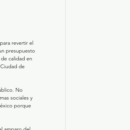
ra revertir el 
 un presupuesto 
de calidad en 
a Ciudad de 
blico. No 
as sociales y 
México porque 
al amparo del 