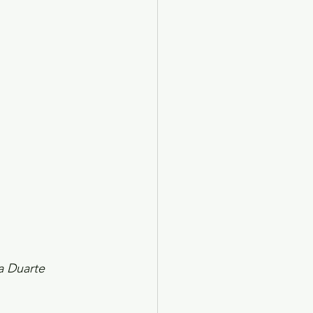
X 2024
Arte
a Duarte 