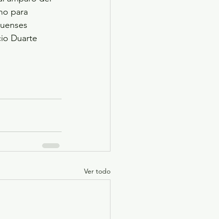
no para 
quenses 
cio Duarte 
Ver todo