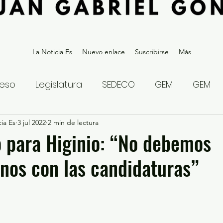
La Noticia Es
Nuevo enlace
Suscribirse
Más
eso
Legislatura
SEDECO
GEM
GEM
ia Es
statal
3 jul 2022
Gubernatura Edoméx 2023
2 min de lectura
Política y
 para Higinio: “No debemos
nos con las candidaturas”
eguridad y Justicia
Denuncia Ciudadana
ios?
Opinión
Internacional
Deportes