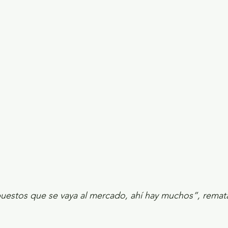
ecciones presidenciales 2024
ELECCIONES EDOME
dio Ambiente
INVESTIGACIÓN ESPECIAL
puestos que se vaya al mercado, ahí hay muchos”, remat