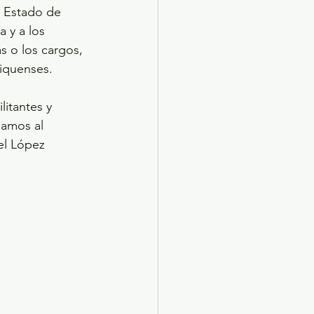
, Estado de 
 y a los 
s o los cargos, 
xiquenses.
itantes y 
amos al 
l López 