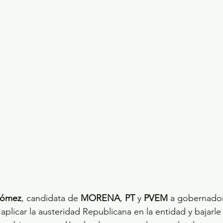
ecciones presidenciales 2024
ELECCIONES EDOME
dio Ambiente
INVESTIGACIÓN ESPECIAL
Gómez
, candidata de 
MORENA
, 
PT
 y 
PVEM
 a gobernador
aplicar la austeridad Republicana en la entidad y bajarle