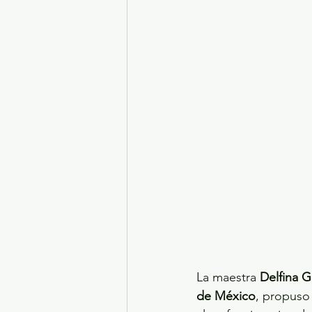
Turismo y diversión
El
Legislatura EdoMéx
Me
La maestra 
Delfina 
de México
, propuso 