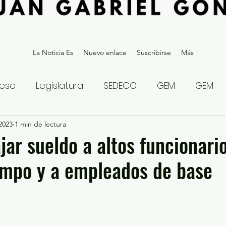
La Noticia Es
Nuevo enlace
Suscribirse
Más
eso
Legislatura
SEDECO
GEM
GEM
2023
statal
1 min de lectura
Gubernatura Edoméx 2023
Política y
ajar sueldo a altos funcionari
ampo y a empleados de base
eguridad y Justicia
Denuncia Ciudadana
ios?
Opinión
Internacional
Deportes