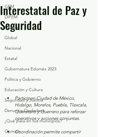
Interestatal de Paz y
GEM
DIFEM
Seguridad
Cultura
Global
Nacional
Estatal
Gubernatura Edoméx 2023
Política y Gobierno
Educación y Cultura
Participan Ciudad de México, 
Seguridad y Justicia
Hidalgo, Morelos, Puebla, Tlaxcala, 
Denuncia Ciudadana
Querétaro y Guerrero para reforzar 
operativos y acciones conjuntas.
¿Qué pasa en tus municipios?
Opinión
Coordinación permite compartir 