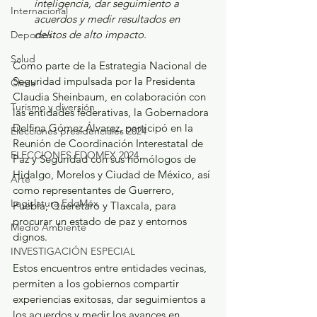
inteligencia, dar seguimiento a 
Internacional
acuerdos y medir resultados en 
delitos de alto impacto.
Deportes
Salud
Como parte de la Estrategia Nacional de 
Seguridad impulsada por la Presidenta 
Clima
Claudia Sheinbaum, en colaboración con 
Turismo y diversión
las entidades federativas, la Gobernadora 
Delfina Gómez Álvarez, participó en la 
Elecciones presidenciales 2024
Reunión de Coordinación Interestatal de 
ELECCIONES EDOMEX 2024
Paz y Seguridad con sus homólogos de 
Hidalgo, Morelos y Ciudad de México, así 
Arte
como representantes de Guerrero, 
Legislatura EdoMéx
Puebla, Querétaro y Tlaxcala, para 
procurar un estado de paz y entornos 
Medio Ambiente
dignos.
INVESTIGACIÓN ESPECIAL
Estos encuentros entre entidades vecinas, 
permiten a los gobiernos compartir 
experiencias exitosas, dar seguimientos a 
los acuerdos y medir los avances en 