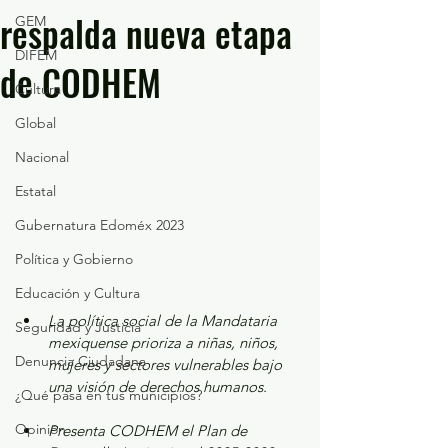
respalda nueva etapa
GEM
DIFEM
de CODHEM
Cultura
Global
Nacional
Estatal
Gubernatura Edoméx 2023
Política y Gobierno
Educación y Cultura
La política social de la Mandataria 
Seguridad y Justicia
mexiquense prioriza a niñas, niños, 
Denuncia Ciudadana
mujeres y sectores vulnerables bajo 
una visión de derechos humanos.
¿Qué pasa en tus municipios?
Opinión
Presenta CODHEM el Plan de 