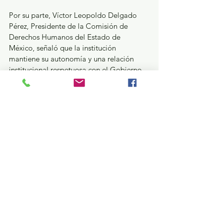
Por su parte, Víctor Leopoldo Delgado 
Pérez, Presidente de la Comisión de 
Derechos Humanos del Estado de 
México, señaló que la institución 
mantiene su autonomía y una relación 
institucional respetuosa con el Gobierno 
del Estado de México, lo que incide en el 
desempeño público mediante 
recomendaciones, capacitación y 
seguimiento a casos, con el objetivo de 
garantizar una atención cercana, digna y 
efectiva a la población.
Durante la ceremonia, la Gobernadora 
Delfina Gómez Álvarez entregó 
reconocimientos a siete personas 
servidoras públicas con más de 30 años 
de servicio en la CODHEM, en un acto 
que reconoce su trayectoria en la defensa 