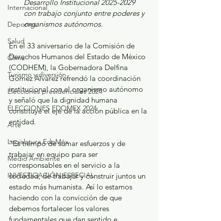
Desarrollo Institucional 2025-2029 
Internacional
con trabajo conjunto entre poderes y 
organismos autónomos.
Deportes
Salud
En el 33 aniversario de la Comisión de 
Derechos Humanos del Estado de México 
Clima
(CODHEM), la Gobernadora Delfina 
Turismo y diversión
Gómez Álvarez refrendó la coordinación 
institucional con el organismo autónomo 
Elecciones presidenciales 2024
y señaló que la dignidad humana 
ELECCIONES EDOMEX 2024
constituye el eje de la acción pública en la 
entidad.
Arte
Legislatura EdoMéx
“Es tiempo de sumar esfuerzos y de 
trabajar en equipo para ser 
Medio Ambiente
corresponsables en el servicio a la 
INVESTIGACIÓN ESPECIAL
sociedad, de trabajar y construir juntos un 
estado más humanista. Así lo estamos 
haciendo con la convicción de que 
debemos fortalecer los valores 
fundamentales que dan sentido e 