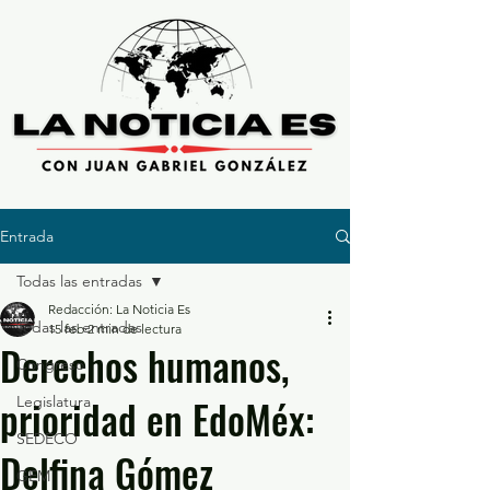
Entrada
Todas las entradas
Redacción: La Noticia Es
Todas las entradas
15 feb
2 min de lectura
Derechos humanos,
Congreso
prioridad en EdoMéx:
Legislatura
SEDECO
Delfina Gómez
GEM