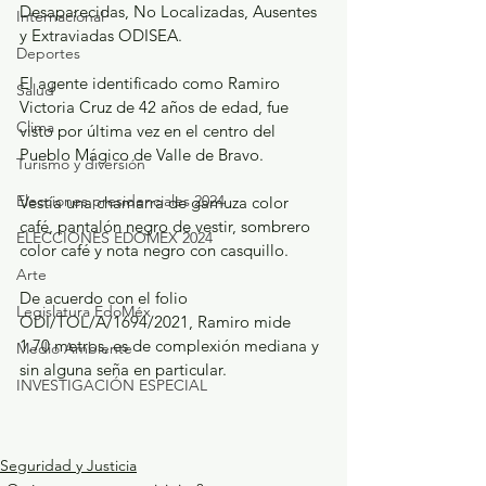
Desaparecidas, No Localizadas, Ausentes 
Internacional
y Extraviadas ODISEA.
Deportes
El agente identificado como Ramiro 
Salud
Victoria Cruz de 42 años de edad, fue 
Clima
visto por última vez en el centro del 
Pueblo Mágico de Valle de Bravo.
Turismo y diversión
Elecciones presidenciales 2024
Vestía una chamarra de gamuza color 
café, pantalón negro de vestir, sombrero 
ELECCIONES EDOMEX 2024
color café y nota negro con casquillo.
Arte
De acuerdo con el folio 
Legislatura EdoMéx
ODI/TOL/A/1694/2021, Ramiro mide 
1.70 metros, es de complexión mediana y 
Medio Ambiente
sin alguna seña en particular.
INVESTIGACIÓN ESPECIAL
Seguridad y Justicia