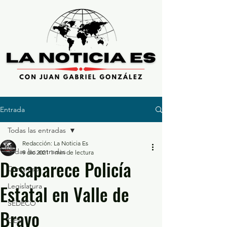
Entrada
Todas las entradas
Redacción: La Noticia Es
Todas las entradas
9 dic 2021
1 min de lectura
Desaparece Policía
Congreso
Estatal en Valle de
Legislatura
SEDECO
Bravo
GEM