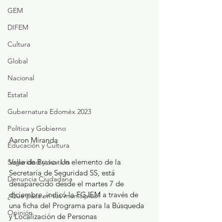
GEM
DIFEM
Cultura
Global
Nacional
Estatal
Gubernatura Edoméx 2023
Política y Gobierno
Aaron Miranda
Educación y Cultura
Valle de Bravo- Un elemento de la 
Seguridad y Justicia
Secretaría de Seguridad SS, está 
Denuncia Ciudadana
desaparecido desde el martes 7 de 
diciembre, indicó la FGJEM a través de 
¿Qué pasa en tus municipios?
una ficha del Programa para la Búsqueda 
Opinión
y Localización de Personas 