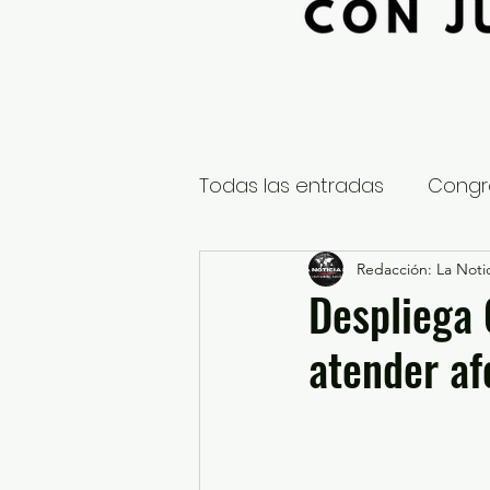
Todas las entradas
Congr
Global
Nacional
Redacción: La Notic
E
Despliega 
atender af
Educación y Cultura
S
¿Qué pasa en tus municip