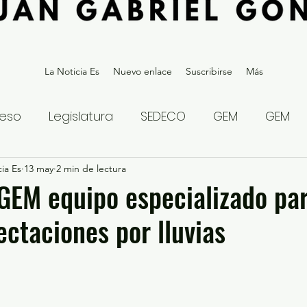
La Noticia Es
Nuevo enlace
Suscribirse
Más
eso
Legislatura
SEDECO
GEM
GEM
ia Es
statal
13 may
2 min de lectura
Gubernatura Edoméx 2023
Política y
GEM equipo especializado pa
ectaciones por lluvias
eguridad y Justicia
Denuncia Ciudadana
ios?
Opinión
Internacional
Deportes