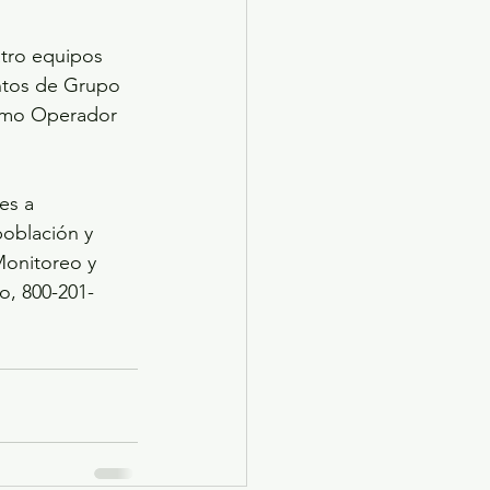
tro equipos 
ntos de Grupo 
ismo Operador 
es a 
población y 
Monitoreo y 
o, 800-201-