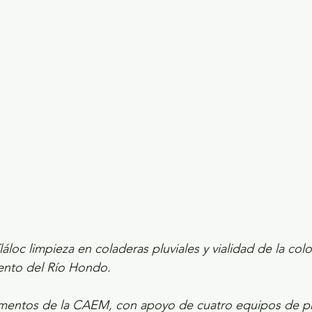
ecciones presidenciales 2024
ELECCIONES EDOME
dio Ambiente
INVESTIGACIÓN ESPECIAL
áloc limpieza en coladeras pluviales y vialidad de la colo
iento del Río Hondo.
mentos de la CAEM, con apoyo de cuatro equipos de pr