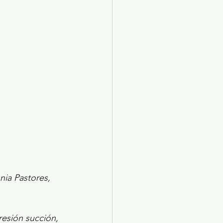
X 2024
Arte
nia Pastores, 
esión succión, 