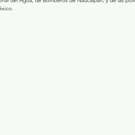
nal del Agua, de Bomberos de Naucalpan, y de las polic
éxico.