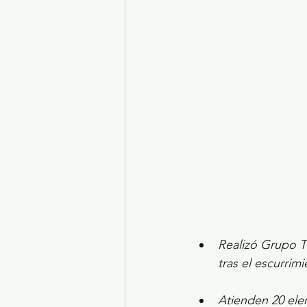
Turismo y diversión
El
Legislatura EdoMéx
Me
Realizó Grupo Tl
tras el escurrim
Atienden 20 ele