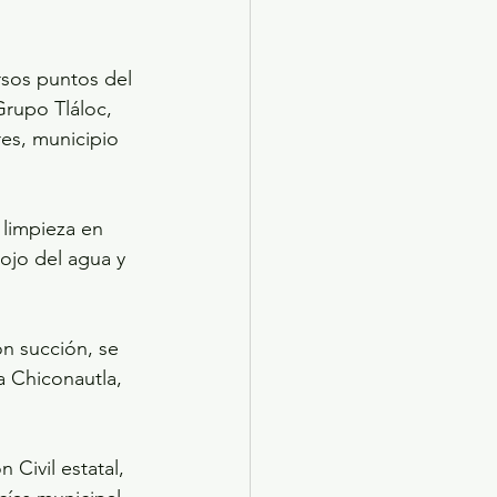
rsos puntos del 
rupo Tláloc, 
es, municipio 
 limpieza en 
lojo del agua y 
n succión, se 
a Chiconautla, 
Civil estatal, 