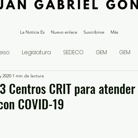
La Noticia Es
Nuevo enlace
Suscribirse
Más
eso
Legislatura
SEDECO
GEM
GEM
y 2020
statal
1 min de lectura
Gubernatura Edoméx 2023
Política y
3 Centros CRIT para atender
 con COVID-19
eguridad y Justicia
Denuncia Ciudadana
ios?
Opinión
Internacional
Deportes