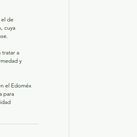
el de 
, cuya 
nse.
tratar a 
rmedad y 
en el Edoméx 
a para 
idad 