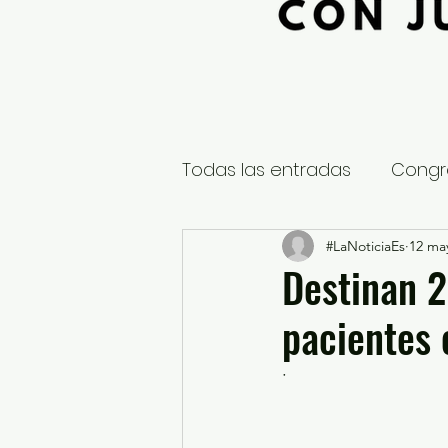
Todas las entradas
Congr
Global
Nacional
#LaNoticiaEs
12 ma
E
Destinan 2
pacientes
Educación y Cultura
S
·
¿Qué pasa en tus municip