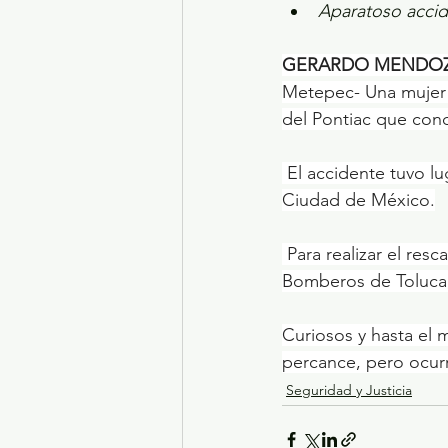
Aparatoso accide
GERARDO MENDO
Metepec- Una mujer f
del Pontiac que con
 El accidente tuvo lugar esta mañana a la altura de avenida Tecnológico en dirección a la 
Ciudad de México.
 Para realizar el rescate de la única tripulante del coche deportivo color rojo intervinieron 
Bomberos de Toluca,
Curiosos y hasta el
percance, pero ocurr
Seguridad y Justicia