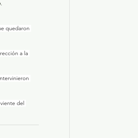
.
que quedaron 
viente del 