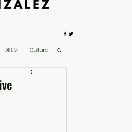
DIFEM
Cultura
 Gobierno
ive
Salud
Clima