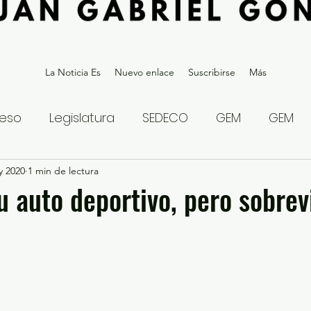
La Noticia Es
Nuevo enlace
Suscribirse
Más
eso
Legislatura
SEDECO
GEM
GEM
y 2020
statal
1 min de lectura
Gubernatura Edoméx 2023
Política y
u auto deportivo, pero sobrev
eguridad y Justicia
Denuncia Ciudadana
ios?
Opinión
Internacional
Deportes