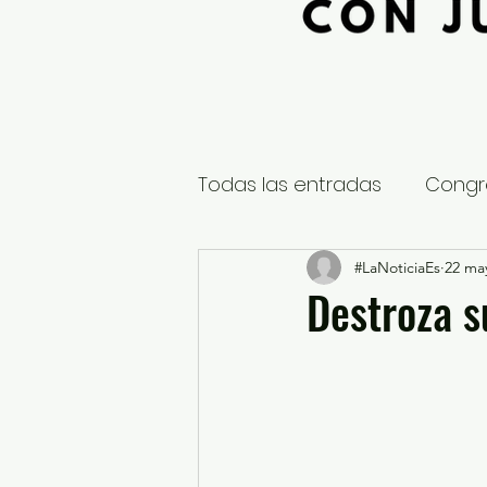
Todas las entradas
Congr
Global
Nacional
#LaNoticiaEs
22 ma
E
Destroza s
Educación y Cultura
S
¿Qué pasa en tus municip