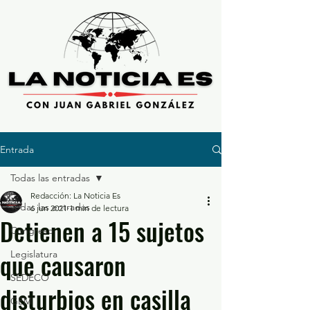
Entrada
Todas las entradas
Redacción: La Noticia Es
Todas las entradas
6 jun 2021
1 min de lectura
Detienen a 15 sujetos
Congreso
que causaron
Legislatura
SEDECO
disturbios en casilla
GEM