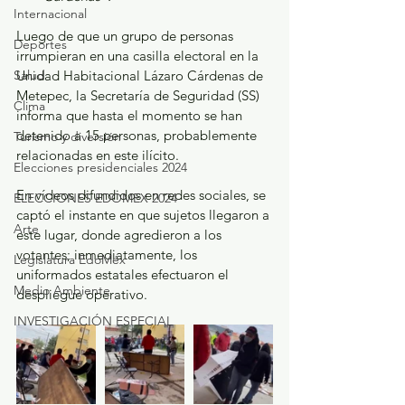
Internacional
Luego de que un grupo de personas 
Deportes
irrumpieran en una casilla electoral en la 
Salud
Unidad Habitacional Lázaro Cárdenas de 
Metepec, la Secretaría de Seguridad (SS) 
Clima
informa que hasta el momento se han 
detenido a 15 personas, probablemente 
Turismo y diversión
relacionadas en este ilícito.  
Elecciones presidenciales 2024
En vídeos difundidos en redes sociales, se 
ELECCIONES EDOMEX 2024
captó el instante en que sujetos llegaron a 
Arte
este lugar, donde agredieron a los 
votantes; inmediatamente, los 
Legislatura EdoMéx
uniformados estatales efectuaron el 
Medio Ambiente
despliegue operativo. 
INVESTIGACIÓN ESPECIAL