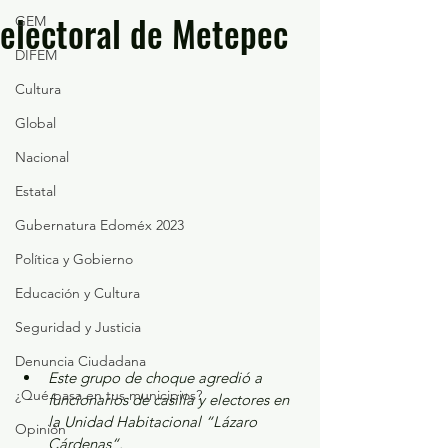
electoral de Metepec
GEM
DIFEM
Cultura
Global
Nacional
Estatal
Gubernatura Edoméx 2023
Política y Gobierno
Educación y Cultura
Seguridad y Justicia
Denuncia Ciudadana
Este grupo de choque agredió a 
¿Qué pasa en tus municipios?
funcionarios de casilla y electores en 
la Unidad Habitacional “Lázaro 
Opinión
Cárdenas“.