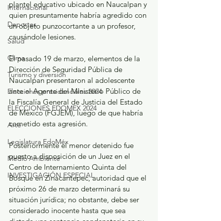
plantel educativo ubicado en Naucalpan y 
Internacional
quien presuntamente habría agredido con 
Deportes
un objeto punzocortante a un profesor, 
causándole lesiones.
Salud
Clima
El pasado 19 de marzo, elementos de la 
Dirección de Seguridad Pública de 
Turismo y diversión
Naucalpan presentaron al adolescente 
ante el Agente del Ministerio Público de 
Elecciones presidenciales 2024
la Fiscalía General de Justicia del Estado 
ELECCIONES EDOMEX 2024
de México (FGJEM), luego de que habría 
cometido esta agresión.
Arte
Legislatura EdoMéx
Posteriormente el menor detenido fue 
puesto a disposición de un Juez en el 
Medio Ambiente
Centro de Internamiento Quinta del 
INVESTIGACIÓN ESPECIAL
Bosque en Zinacantepec, autoridad que el 
próximo 26 de marzo determinará su 
situación jurídica; no obstante, debe ser 
considerado inocente hasta que sea 