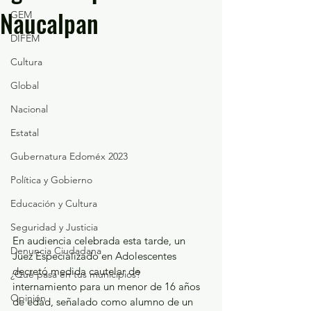
Naucalpan
GEM
DIFEM
Cultura
Global
Nacional
Estatal
Gubernatura Edoméx 2023
Política y Gobierno
Educación y Cultura
Seguridad y Justicia
En audiencia celebrada esta tarde, un 
Denuncia Ciudadana
Juez Especializado en Adolescentes 
decretó medida cautelar de 
¿Qué pasa en tus municipios?
internamiento para un menor de 16 años 
Opinión
de edad, señalado como alumno de un 