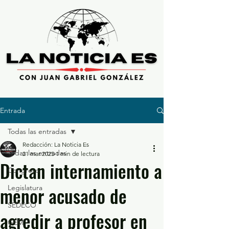
Entrada
Todas las entradas
Redacción: La Noticia Es
Todas las entradas
21 mar 2025
1 min de lectura
Dictan internamiento a
Congreso
menor acusado de
Legislatura
SEDECO
agredir a profesor en
GEM