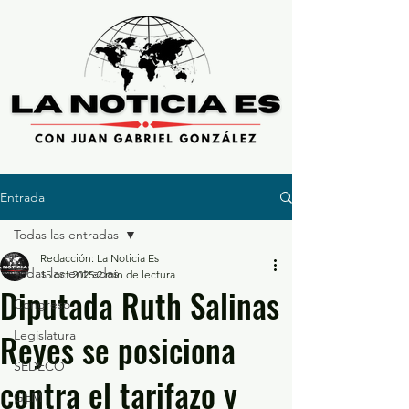
Entrada
Todas las entradas
Redacción: La Noticia Es
Todas las entradas
15 oct 2025
2 min de lectura
Diputada Ruth Salinas
Congreso
Reyes se posiciona
Legislatura
SEDECO
contra el tarifazo y
GEM