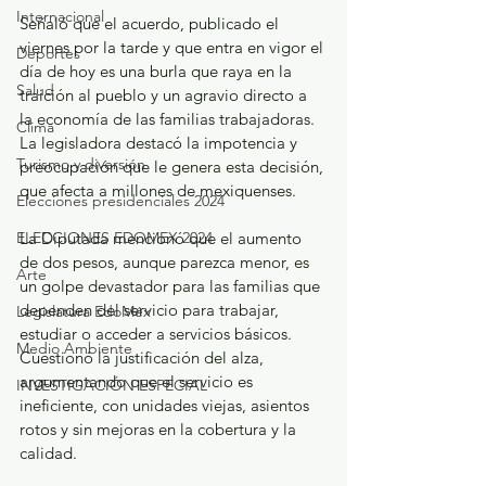
Internacional
Señaló que el acuerdo, publicado el 
viernes por la tarde y que entra en vigor el 
Deportes
día de hoy es una burla que raya en la 
Salud
traición al pueblo y un agravio directo a 
la economía de las familias trabajadoras. 
Clima
La legisladora destacó la impotencia y 
Turismo y diversión
preocupación que le genera esta decisión, 
que afecta a millones de mexiquenses.
Elecciones presidenciales 2024
La Diputada mencionó que el aumento 
ELECCIONES EDOMEX 2024
de dos pesos, aunque parezca menor, es 
Arte
un golpe devastador para las familias que 
dependen del servicio para trabajar, 
Legislatura EdoMéx
estudiar o acceder a servicios básicos. 
Medio Ambiente
Cuestionó la justificación del alza, 
argumentando que el servicio es 
INVESTIGACIÓN ESPECIAL
ineficiente, con unidades viejas, asientos 
rotos y sin mejoras en la cobertura y la 
calidad.