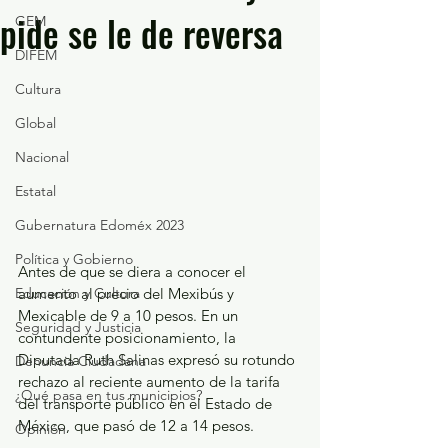
pide se le de reversa
GEM
DIFEM
Cultura
Global
Nacional
Estatal
Gubernatura Edoméx 2023
Política y Gobierno
Antes de que se diera a conocer el 
aumento al precio del Mexibús y 
Educación y Cultura
Mexicable de 9 a 10 pesos. En un 
Seguridad y Justicia
contundente posicionamiento, la 
Diputada Ruth Salinas expresó su rotundo 
Denuncia Ciudadana
rechazo al reciente aumento de la tarifa 
¿Qué pasa en tus municipios?
del transporte público en el Estado de 
México, que pasó de 12 a 14 pesos.
Opinión