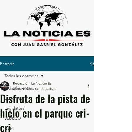
Entrada
Todas las entradas
Redacción: La Noticia Es
Todas las entradas
23 dic 2025
1 min de lectura
Disfruta de la pista de
Congreso
hielo en el parque cri-
Legislatura
SEDECO
cri
GEM