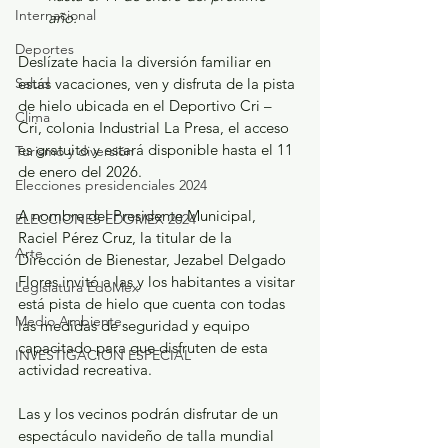
Internacional
año. 
Deportes
Deslízate hacia la diversión familiar en 
estás vacaciones, ven y disfruta de la pista 
Salud
de hielo ubicada en el Deportivo Cri – 
Clima
Cri, colonia Industrial La Presa, el acceso 
es gratuito y estará disponible hasta el 11 
Turismo y diversión
de enero del 2026. 
Elecciones presidenciales 2024
A nombre del Presidente Municipal, 
ELECCIONES EDOMEX 2024
Raciel Pérez Cruz, la titular de la 
Arte
Dirección de Bienestar, Jezabel Delgado 
Flores invitó a las y los habitantes a visitar 
Legislatura EdoMéx
está pista de hielo que cuenta con todas 
Medio Ambiente
las medidas de seguridad y equipo 
capacitado para que disfruten de esta 
INVESTIGACIÓN ESPECIAL
actividad recreativa. 
Las y los vecinos podrán disfrutar de un 
espectáculo navideño de talla mundial 