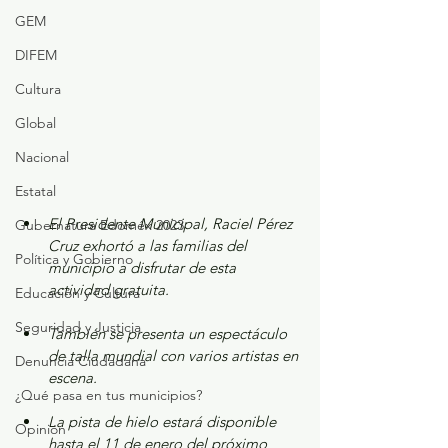
GEM
DIFEM
Cultura
Global
Nacional
Estatal
El Presidente Municipal, Raciel Pérez 
Gubernatura Edoméx 2023
Cruz exhortó a las familias del 
Política y Gobierno
municipio a disfrutar de esta 
actividad gratuita. 
Educación y Cultura
Seguridad y Justicia
También se presenta un espectáculo 
de talla mundial con varios artistas en 
Denuncia Ciudadana
escena. 
¿Qué pasa en tus municipios?
La pista de hielo estará disponible 
Opinión
hasta el 11 de enero del próximo 