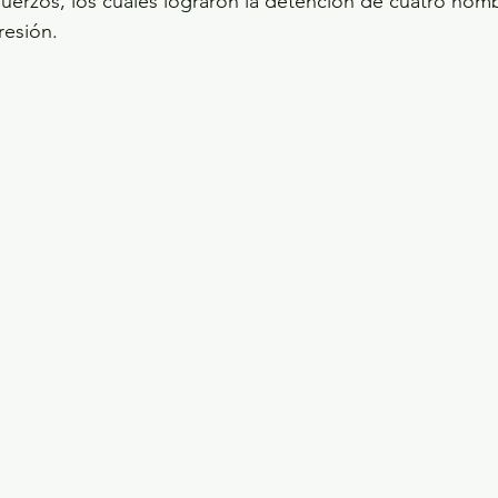
fuerzos, los cuales lograron la detención de cuatro hom
resión.