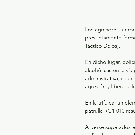
Los agresores fueron
presuntamente form
Táctico Delos).
En dicho lugar, poli
alcohólicas en la vía 
administrativa, cuand
agresión y liberar a l
En la trifulca, un el
patrulla RG1-010 res
Al verse superados e