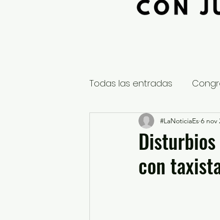
Todas las entradas
Congr
Global
Nacional
#LaNoticiaEs
6 nov 
E
Disturbios
con taxist
Educación y Cultura
S
¿Qué pasa en tus municip