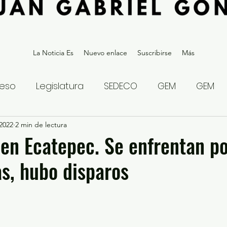
La Noticia Es
Nuevo enlace
Suscribirse
Más
eso
Legislatura
SEDECO
GEM
GEM
2022
statal
2 min de lectura
Gubernatura Edoméx 2023
Política y
 en Ecatepec. Se enfrentan po
as, hubo disparos
eguridad y Justicia
Denuncia Ciudadana
ios?
Opinión
Internacional
Deportes