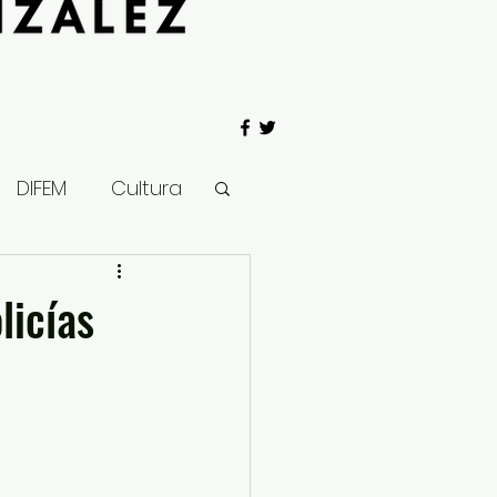
DIFEM
Cultura
 Gobierno
licías
Salud
Clima