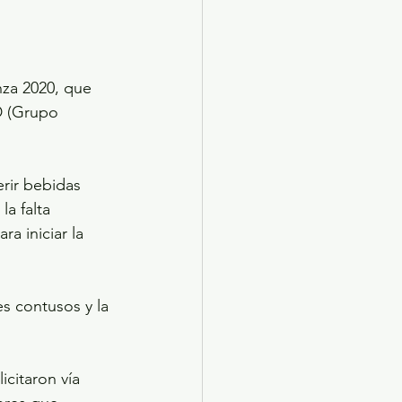
nza 2020, que 
 (Grupo 
rir bebidas 
la falta 
a iniciar la 
es contusos y la 
citaron vía 