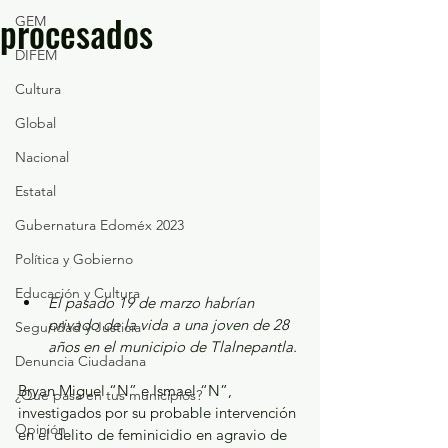
procesados
GEM
DIFEM
Cultura
Global
Nacional
Estatal
Gubernatura Edoméx 2023
Política y Gobierno
Educación y Cultura
El pasado 19 de marzo habrían 
privado de la vida a una joven de 28 
Seguridad y Justicia
años en el municipio de Tlalnepantla. 
Denuncia Ciudadana
Bryan Miguel “N” e Ismael “N”, 
¿Qué pasa en tus municipios?
investigados por su probable intervención 
Opinión
en el delito de feminicidio en agravio de 