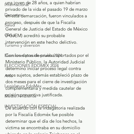
una joven de 28 años, a quien habrían 
Internacional
privado de la vida el pasado 19 de marzo 
Deportes
en esta demarcación, fueron vinculados a 
proceso, después de que la Fiscalía 
Salud
General de Justicia del Estado de México 
Clima
(FGJEM) acreditó su probable 
intervención en este hecho delictivo.
Turismo y diversión
Con los datos de prueba aportados por el 
Elecciones presidenciales 2024
Ministerio Público, la Autoridad Judicial 
ELECCIONES EDOMEX 2024
determinó iniciar proceso legal contra 
estos sujetos, además estableció plazo de 
Arte
dos meses para el cierre de investigación 
Legislatura EdoMéx
complementaria y medida cautelar de 
prisión preventiva justificada.
Medio Ambiente
INVESTIGACIÓN ESPECIAL
De acuerdo con la indagatoria realizada 
por la Fiscalía Edoméx fue posible 
determinar que el día de los hechos, la 
víctima se encontraba en su domicilio 