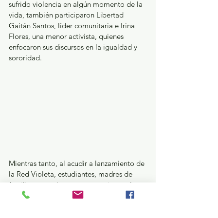
sufrido violencia en algún momento de la 
vida, también participaron Libertad 
Gaitán Santos, líder comunitaria e Irina 
Flores, una menor activista, quienes 
enfocaron sus discursos en la igualdad y 
sororidad.
Mientras tanto, al acudir a lanzamiento de 
la Red Violeta, estudiantes, madres de 
familia, amas de casa, reconocieron el 
esfuerzo del gobierno municipal por 
mejorar la seguridad a través de esta 
aplicación. “Es muy buena táctica porque 