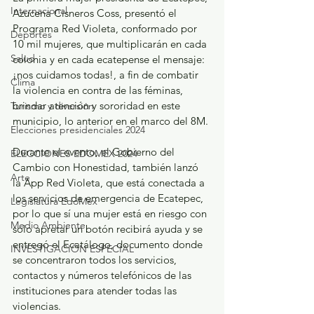
Internacional
Azucena Cisneros Coss, presentó el 
Programa Red Violeta, conformado por 
Deportes
10 mil mujeres, que multiplicarán en cada 
Salud
colonia y en cada ecatepense el mensaje: 
¡nos cuidamos todas!, a fin de combatir 
Clima
la violencia en contra de las féminas, 
brindar atención y sororidad en este 
Turismo y diversión
municipio, lo anterior en el marco del 8M.
Elecciones presidenciales 2024
Durante el evento, el Gobierno del 
ELECCIONES EDOMEX 2024
Cambio con Honestidad, también lanzó 
Arte
la App Red Violeta, que está conectada a 
los servicios de emergencia de Ecatepec, 
Legislatura EdoMéx
por lo que sí una mujer está en riesgo con 
Medio Ambiente
solo apretar un botón recibirá ayuda y se 
entregó el Ecatálogo, documento donde 
INVESTIGACIÓN ESPECIAL
se concentraron todos los servicios, 
contactos y números telefónicos de las 
instituciones para atender todas las 
violencias.