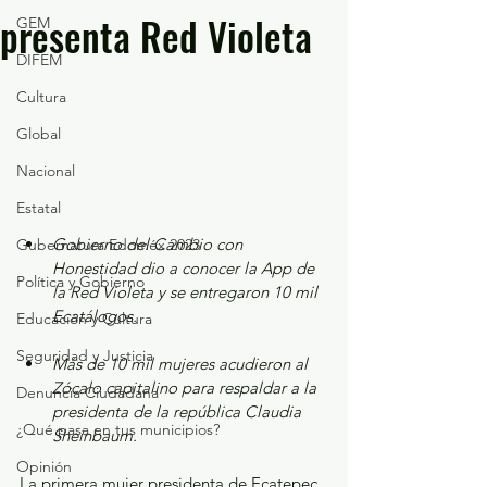
presenta Red Violeta
GEM
DIFEM
Cultura
Global
Nacional
Estatal
Gobierno del Cambio con 
Gubernatura Edoméx 2023
Honestidad dio a conocer la App de 
Política y Gobierno
la Red Violeta y se entregaron 10 mil 
Ecatálogos.
Educación y Cultura
Seguridad y Justicia
Más de 10 mil mujeres acudieron al 
Zócalo capitalino para respaldar a la 
Denuncia Ciudadana
presidenta de la república Claudia 
¿Qué pasa en tus municipios?
Sheinbaum.
Opinión
La primera mujer presidenta de Ecatepec, 