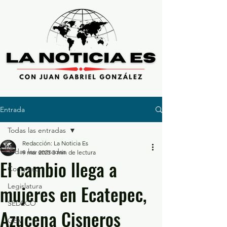
Entrada
Todas las entradas
Redacción: La Noticia Es
Todas las entradas
9 mar 2025
3 min de lectura
El cambio llega a
Congreso
mujeres en Ecatepec,
Legislatura
SEDECO
Azucena Cisneros
GEM