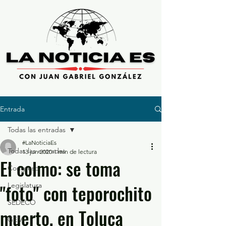
Entrada
Todas las entradas
#LaNoticiaEs
Todas las entradas
13 jun 2020
1 min de lectura
El colmo: se toma
Congreso
"foto" con teporochito
Legislatura
SEDECO
muerto, en Toluca
GEM