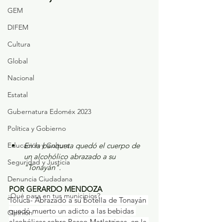
GEM
DIFEM
Cultura
Global
Nacional
Estatal
Gubernatura Edoméx 2023
Política y Gobierno
Educación y Cultura
En la banqueta quedó el cuerpo de 
un alcohólico abrazado a su 
Seguridad y Justicia
"Tonayán".
Denuncia Ciudadana
POR GERARDO MENDOZA
¿Qué pasa en tus municipios?
Toluca- Abrazado a su botella de Tonayán 
quedó muerto un adicto a las bebidas 
Opinión
alcohólicas sobre Paseo Matlatzinas, en la 