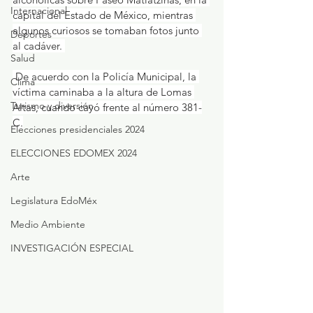
Internacional
capital del Estado de México, mientras 
algunos curiosos se tomaban fotos junto 
Deportes
al cadáver. 
Salud
 De acuerdo con la Policía Municipal, la 
Clima
víctima caminaba a la altura de Lomas 
Turismo y diversión
Altas, cuando cayó frente al número 381-
C.
Elecciones presidenciales 2024
ELECCIONES EDOMEX 2024
Arte
Legislatura EdoMéx
Medio Ambiente
INVESTIGACIÓN ESPECIAL