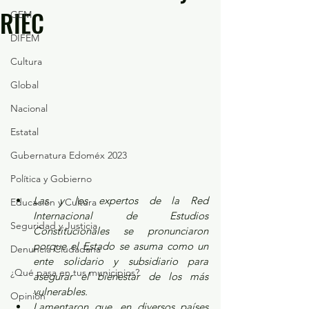
RIEC
GEM
DIFEM
Cultura
Global
Nacional
Estatal
Gubernatura Edoméx 2023
Política y Gobierno
Las y los expertos de la Red 
Educación y Cultura
Internacional de Estudios 
Seguridad y Justicia
Constitucionales se pronunciaron 
porque el Estado se asuma como un 
Denuncia Ciudadana
ente solidario y subsidiario para 
¿Qué pasa en tus municipios?
asegurar el bienestar de los más 
vulnerables.
Opinión
Lamentaron que, en diversos países 