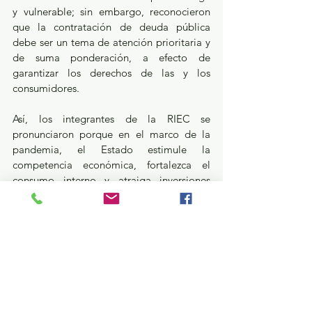
y vulnerable; sin embargo, reconocieron 
que la contratación de deuda pública 
debe ser un tema de atención prioritaria y 
de suma ponderación, a efecto de 
garantizar los derechos de las y los 
consumidores.
Así, los integrantes de la RIEC se 
pronunciaron porque en el marco de la 
pandemia, el Estado estimule la 
competencia económica, fortalezca el 
consumo interno y atraiga inversiones 
extranjeras directas. En este tenor, 
aseveraron que los órganos 
constitucionales autónomos que 
intervienen en la regulación de la 
competencia económica y fijación de 
precios, tienen una relevancia innegable 
en el contexto del Estado regulador.