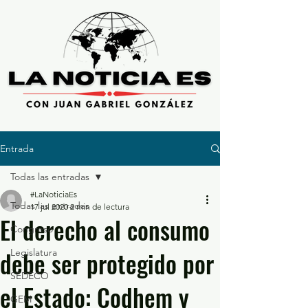
Entrada
Todas las entradas
#LaNoticiaEs
Todas las entradas
17 jul 2020
2 min de lectura
El derecho al consumo
Congreso
debe ser protegido por
Legislatura
SEDECO
el Estado: Codhem y
GEM