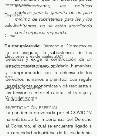
Internacional
latinoamericanos, las políticas 
públicas para la garantía de un piso 
Deportes
mínimo de subsistencia para las y los 
Salud
habitantes, no se estén atendiendo 
con la urgencia requerida.
Clima
La naturaleza del Derecho al Consumo es 
Turismo y diversión
la de asegurar la subsistencia de las 
Elecciones presidenciales 2024
personas y exige la construcción de un 
Estado constitucional, solidario, humanista 
ELECCIONES EDOMEX 2024
y comprometido con la defensa de los 
Arte
derechos humanos a plenitud, que regule 
las relaciones económicas y dé respuesta a 
Legislatura EdoMéx
las tensiones entre el capital, el trabajo y 
Medio Ambiente
la producción.
INVESTIGACIÓN ESPECIAL
La pandemia provocada por el COVID-19 
ha enfatizado la importancia del Derecho 
al Consumo, el cual se encuentra ligado a 
la capacidad adquisitiva de la ciudadanía 