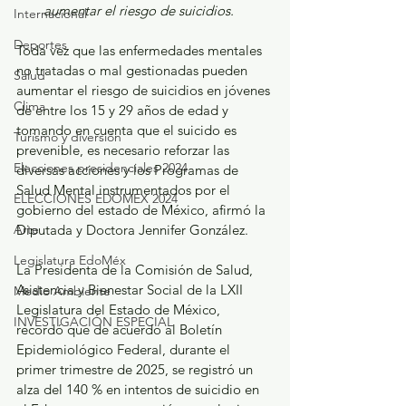
aumentar el riesgo de suicidios.
Internacional
Deportes
Toda vez que las enfermedades mentales 
no tratadas o mal gestionadas pueden 
Salud
aumentar el riesgo de suicidios en jóvenes 
Clima
de entre los 15 y 29 años de edad y 
tomando en cuenta que el suicido es 
Turismo y diversión
prevenible, es necesario reforzar las 
Elecciones presidenciales 2024
diversas acciones y los Programas de 
Salud Mental instrumentados por el 
ELECCIONES EDOMEX 2024
gobierno del estado de México, afirmó la 
Arte
Diputada y Doctora Jennifer González.
Legislatura EdoMéx
La Presidenta de la Comisión de Salud, 
Asistencia y Bienestar Social de la LXII 
Medio Ambiente
Legislatura del Estado de México, 
INVESTIGACIÓN ESPECIAL
recordó que de acuerdo al Boletín 
Epidemiológico Federal, durante el 
primer trimestre de 2025, se registró un 
alza del 140 % en intentos de suicidio en 