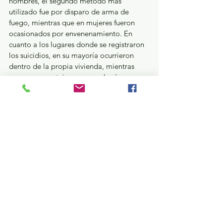
hombres, el segundo método más 
utilizado fue por disparo de arma de 
fuego, mientras que en mujeres fueron 
ocasionados por envenenamiento. En 
cuanto a los lugares donde se registraron 
los suicidios, en su mayoría ocurrieron 
dentro de la propia vivienda, mientras 
que un porcentaje menor en la vía 
pública, añadió la Dip, Jennifer González.
Ante esta panorama, continuaremos con 
la realización de Foros, reuniones, nuestra 
la actividad legislativa y la participación 
de los tres órdenes de gobierno en estas 
actividades, donde participen psicólogos, 
personal médico, especialista en el tema 
y la misma ciudadanía, con la finalidad de 
escuchar todas las voces para enfrentar y 
disminuir los suicidios, concluyó la Dip. 
Jennifer González, Presidenta de la 
Comisión de Salud, Asistencia y Bienestar 