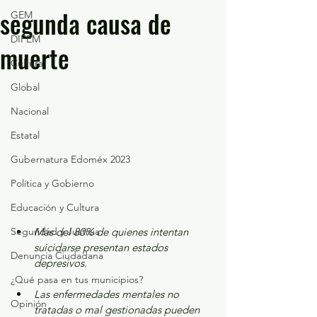
segunda causa de
GEM
DIFEM
muerte
Cultura
Global
Nacional
Estatal
Gubernatura Edoméx 2023
Política y Gobierno
Educación y Cultura
Seguridad y Justicia
Más del 80% de quienes intentan 
suicidarse presentan estados 
Denuncia Ciudadana
depresivos.
¿Qué pasa en tus municipios?
Las enfermedades mentales no 
Opinión
tratadas o mal gestionadas pueden 