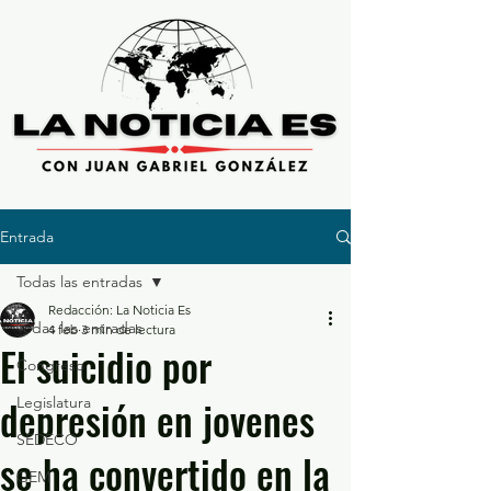
Entrada
Todas las entradas
Redacción: La Noticia Es
Todas las entradas
4 feb
3 min de lectura
El suicidio por
Congreso
depresión en jovenes
Legislatura
SEDECO
se ha convertido en la
GEM