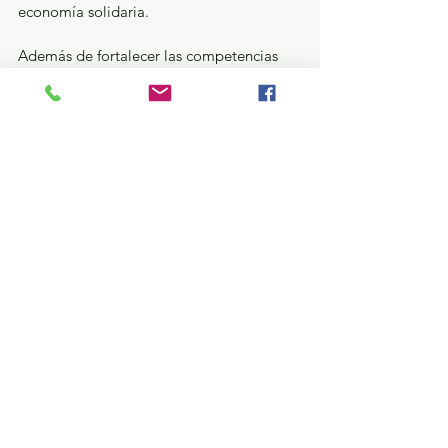
economía solidaria.
Además de fortalecer las competencias 
académicas, prácticas y sociales de los 
estudiantes, este emprendimiento 
fomenta valores esenciales como el 
trabajo en equipo, la autogestión 
económica y el compromiso con la 
comunidad.
Estatal
Ver todo
Entradas recientes