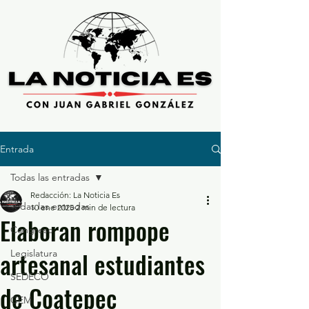
Entrada
Todas las entradas
Redacción: La Noticia Es
Todas las entradas
10 ene 2025
2 min de lectura
Elaboran rompope
Congreso
artesanal estudiantes
Legislatura
SEDECO
de Coatepec
GEM