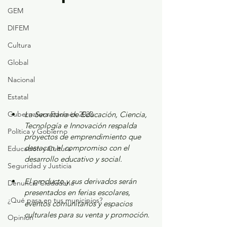
GEM
DIFEM
Cultura
Global
Nacional
Estatal
Gubernatura Edoméx 2023
La Secretaría de Educación, Ciencia, 
Tecnología e Innovación respalda 
Política y Gobierno
proyectos de emprendimiento que 
destacan el compromiso con el 
Educación y Cultura
desarrollo educativo y social.
Seguridad y Justicia
El producto y sus derivados serán 
Denuncia Ciudadana
presentados en ferias escolares, 
¿Qué pasa en tus municipios?
eventos comunitarios y espacios 
culturales para su venta y promoción.
Opinión