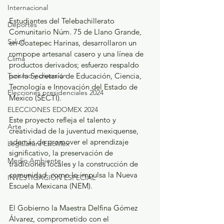
Internacional
Estudiantes del Telebachillerato 
Deportes
Comunitario Núm. 75 de Llano Grande, 
Salud
en Coatepec Harinas, desarrollaron un 
rompope artesanal casero y una línea de 
Clima
productos derivados; esfuerzo respaldo 
Turismo y diversión
por la Secretaría de Educación, Ciencia, 
Tecnología e Innovación del Estado de 
Elecciones presidenciales 2024
México (SECTI).
ELECCIONES EDOMEX 2024
Este proyecto refleja el talento y 
Arte
creatividad de la juventud mexiquense, 
además de promover el aprendizaje 
Legislatura EdoMéx
significativo, la preservación de 
Medio Ambiente
tradiciones locales y la construcción de 
comunidad, como lo impulsa la Nueva 
INVESTIGACIÓN ESPECIAL
Escuela Mexicana (NEM).
El Gobierno la Maestra Delfina Gómez 
Álvarez, comprometido con el 