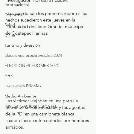
Investigación PDI de la FGJEM.
Internacional
De acuerdo con los primeros reportes los 
Deportes
hechos sucedieron este jueves en la 
Salud
comunidad de Llano Grande, municipio 
de Coatepec Harinas.
Clima
Turismo y diversión
Elecciones presidenciales 2024
ELECCIONES EDOMEX 2024
Arte
Legislatura EdoMéx
Medio Ambiente
Las víctimas viajaban en una patrulla 
INVESTIGACIÓN ESPECIAL
oficial de la Policía Estatal y los agentes 
de la PDI en una camioneta blanca, 
cuando fueron interceptados por hombres 
armados.