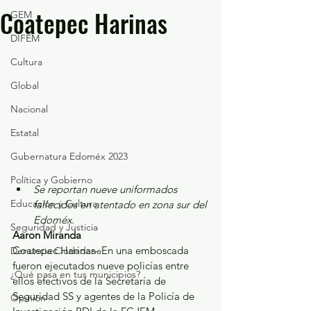
Coatepec Harinas
GEM
DIFEM
Cultura
Global
Nacional
Estatal
Gubernatura Edoméx 2023
Política y Gobierno
Se reportan nueve uniformados 
Educación y Cultura
fallecidos en atentado en zona sur del 
Edoméx.
Seguridad y Justicia
Aaron Miranda
Coatepec Harinas- En una emboscada 
Denuncia Ciudadana
fueron ejecutados nueve policías entre 
¿Qué pasa en tus municipios?
ellos efectivos de la Secretaría de 
Seguridad SS y agentes de la Policía de 
Opinión