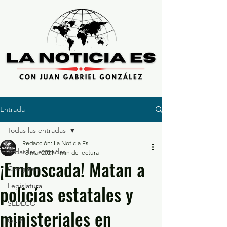
Entrada
Todas las entradas
Redacción: La Noticia Es
Todas las entradas
18 mar 2021
1 min de lectura
¡Emboscada! Matan a
Congreso
policías estatales y
Legislatura
SEDECO
ministeriales en
GEM