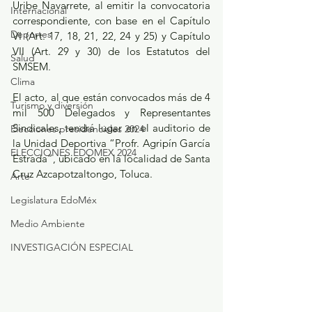
Uribe Navarrete, al emitir la convocatoria 
Internacional
correspondiente, con base en el Capítulo 
Deportes
VI (Art. 17, 18, 21, 22, 24 y 25) y Capítulo 
VII (Art. 29 y 30) de los Estatutos del 
Salud
SMSEM.
Clima
El acto, al que están convocados más de 4 
Turismo y diversión
mil 500 Delegados y Representantes 
Sindicales, tendrá lugar en el auditorio de 
Elecciones presidenciales 2024
la Unidad Deportiva “Profr. Agripín García 
ELECCIONES EDOMEX 2024
Estrada”, ubicado en la localidad de Santa 
Cruz Azcapotzaltongo, Toluca.
Arte
Legislatura EdoMéx
Medio Ambiente
INVESTIGACIÓN ESPECIAL