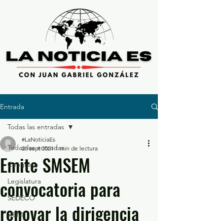
Entrada
Todas las entradas
#LaNoticiaEs
Todas las entradas
28 sept 2021
1 min de lectura
Emite SMSEM
Congreso
convocatoria para
Legislatura
SEDECO
renovar la dirigencia
GEM