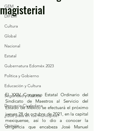
magisterial
GEM
DIFEM
Cultura
Global
Nacional
Estatal
Gubernatura Edoméx 2023
Política y Gobierno
Educación y Cultura
El XXIV Congreso Estatal Ordinario del 
Seguridad y Justicia
Sindicato de Maestros al Servicio del 
Denuncia Ciudadana
Estado de México se efectuará el próximo 
jueves 28 de octubre de 2021, en la capital 
¿Qué pasa en tus municipios?
mexiquense, así lo dio a conocer la 
Opinión
dirigencia que encabeza José Manuel 