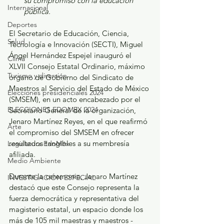
su compromiso con la educación 
Internacional
pública.
Deportes
El Secretario de Educación, Ciencia, 
Salud
Tecnología e Innovación (SECTI), Miguel 
Ángel Hernández Espejel inauguró el 
Clima
XLVII Consejo Estatal Ordinario, máximo 
Turismo y diversión
órgano de Gobierno del Sindicato de 
Maestros al Servicio del Estado de México 
Elecciones presidenciales 2024
(SMSEM), en un acto encabezado por el 
ELECCIONES EDOMEX 2024
Secretario General de la organización, 
Jenaro Martínez Reyes, en el que reafirmó 
Arte
el compromiso del SMSEM en ofrecer 
resultados tangibles a su membresía 
Legislatura EdoMéx
afiliada.
Medio Ambiente
Durante la ceremonia, Jenaro Martínez 
INVESTIGACIÓN ESPECIAL
destacó que este Consejo representa la 
fuerza democrática y representativa del 
magisterio estatal, un espacio donde los 
más de 105 mil maestras y maestros -