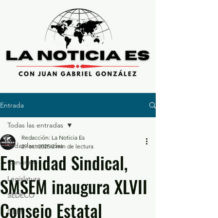
Entrada
Todas las entradas
Redacción: La Noticia Es
Todas las entradas
29 oct 2025
2 min de lectura
En Unidad Sindical,
Congreso
SMSEM inaugura XLVII
Legislatura
SEDECO
Consejo Estatal
GEM