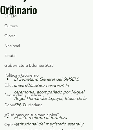
Ordinario
GEM
DIFEM
Cultura
Global
Nacional
Estatal
Gubernatura Edoméx 2023
Política y Gobierno
El Secretario General del SMSEM, 
Educación y Cultura
Jenaro Martínez encabezó la 
ceremonia, acompañado por Miguel 
Seguridad y Justicia
Ángel Hernández Espejel, titular de la 
SECTI.
Denuncia Ciudadana
¿Qué pasa en tus municipios?
El acto reafirmó la fortaleza 
institucional del magisterio estatal y 
Opinión