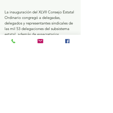
La inauguración del XLVII Consejo Estatal 
Ordinario congregó a delegadas, 
delegados y representantes sindicales de 
las mil 53 delegaciones del subsistema 
estatal, además de exsecretarios 
generales, autoridades educativas y 
representantes de los tres poderes en la 
entidad, así como el Secretario General 
de la Sección 17 del Sindicato Nacional 
de Trabajadores de la Educación, José 
Alfredo Geraldo Benot.
Como parte del desarrollo, se llevarán a 
cabo mesas de trabajo en torno a los 
asuntos económicos, profesionales y de 
cultura general, médico-asistenciales, 
político-sindicales y asuntos generales, 
cuyo resultado conformará el Pliego 
Petitorio a entregar el próximo año al 