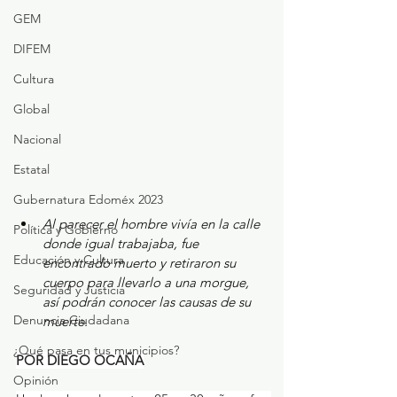
GEM
DIFEM
Cultura
Global
Nacional
Estatal
Gubernatura Edoméx 2023
Al parecer el hombre vivía en la calle 
Política y Gobierno
donde igual trabajaba, fue 
Educación y Cultura
encontrado muerto y retiraron su 
cuerpo para llevarlo a una morgue, 
Seguridad y Justicia
así podrán conocer las causas de su 
Denuncia Ciudadana
muerte.
¿Qué pasa en tus municipios?
POR DIEGO OCAÑA
Opinión