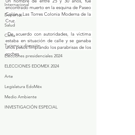
Un hombre de entre 25 y 30 años, fue 
Internacional
encontrado muerto en la esquina de Paseo 
Colón y Las Torres Colonia Moderna de la 
Deportes
Cruz.
Salud
 De acuerdo con autoridades, la víctima 
Clima
estaba en situación de calle y se ganaba 
Turismo y diversión
unos pesos limpiando los parabrisas de los 
coches.
Elecciones presidenciales 2024
ELECCIONES EDOMEX 2024
Arte
Legislatura EdoMéx
Medio Ambiente
INVESTIGACIÓN ESPECIAL