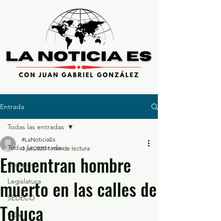
Entrada
Todas las entradas
#LaNoticiaEs
Todas las entradas
3 jul 2020
1 min de lectura
Encuentran hombre
Congreso
muerto en las calles de
Legislatura
SEDECO
Toluca
GEM