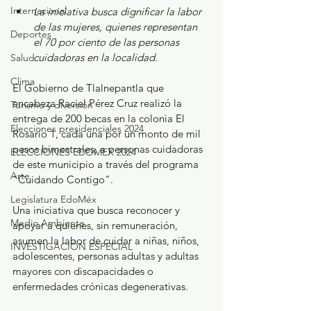
Internacional
La iniciativa busca dignificar la labor 
de las mujeres, quienes representan 
Deportes
el 70 por ciento de las personas 
cuidadoras en la localidad.
Salud
Clima
El Gobierno de Tlalnepantla que 
encabeza Raciel Pérez Cruz realizó la 
Turismo y diversión
entrega de 200 becas en la colonia El 
Elecciones presidenciales 2024
Rosario 1, cada una por un monto de mil 
pesos bimestrales, a personas cuidadoras 
ELECCIONES EDOMEX 2024
de este municipio a través del programa 
Arte
"Cuidando Contigo".
Legislatura EdoMéx
Una iniciativa que busca reconocer y 
Medio Ambiente
apoyar a quienes, sin remuneración, 
asumen la labor de cuidar a niñas, niños, 
INVESTIGACIÓN ESPECIAL
adolescentes, personas adultas y adultas 
mayores con discapacidades o 
enfermedades crónicas degenerativas. 