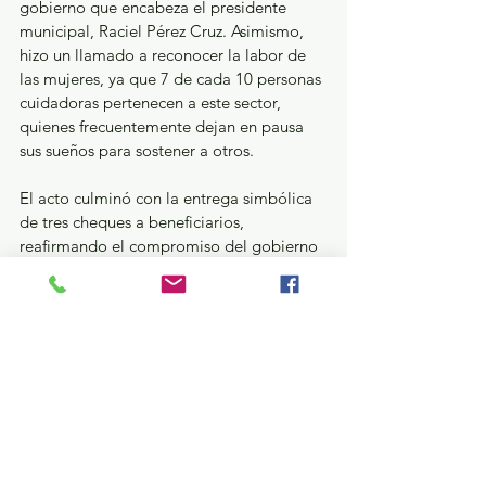
gobierno que encabeza el presidente 
municipal, Raciel Pérez Cruz. Asimismo, 
hizo un llamado a reconocer la labor de 
las mujeres, ya que 7 de cada 10 personas 
cuidadoras pertenecen a este sector, 
quienes frecuentemente dejan en pausa 
sus sueños para sostener a otros. 
El acto culminó con la entrega simbólica 
de tres cheques a beneficiarios, 
reafirmando el compromiso del gobierno 
municipal con la inclusión y el apoyo a las 
personas que sostienen a sus familias en 
momentos de dificultad. La 
implementación de esta política pública 
no solo representa un alivio económico, 
sino un reconocimiento social 
fundamental para fortalecer el tejido 
social y mejorar la calidad de vida de 
todos los habitantes.
¿Qué pasa en tus municipios?