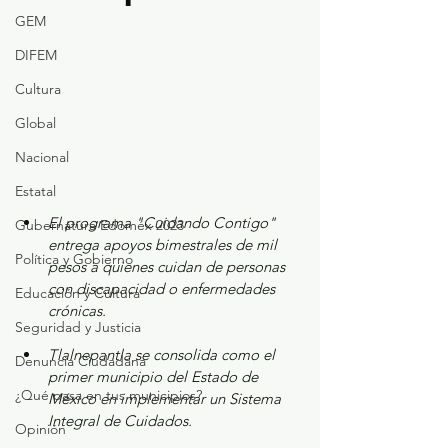
GEM
DIFEM
Cultura
Global
Nacional
Estatal
El programa "Cuidando Contigo" 
Gubernatura Edoméx 2023
entrega apoyos bimestrales de mil 
Política y Gobierno
pesos a quienes cuidan de personas 
con discapacidad o enfermedades 
Educación y Cultura
crónicas.  
Seguridad y Justicia
Tlalnepantla se consolida como el 
Denuncia Ciudadana
primer municipio del Estado de 
¿Qué pasa en tus municipios?
México en implementar un Sistema 
Integral de Cuidados.  
Opinión