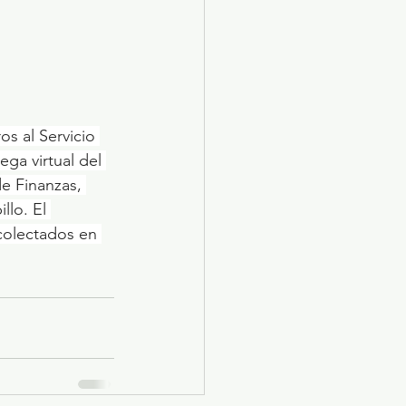
s al Servicio 
ga virtual del 
de Finanzas, 
lo. El 
colectados en 