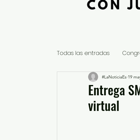
Todas las entradas
Congr
Global
Nacional
#LaNoticiaEs
19 ma
E
Entrega SM
virtual
Educación y Cultura
S
¿Qué pasa en tus municip