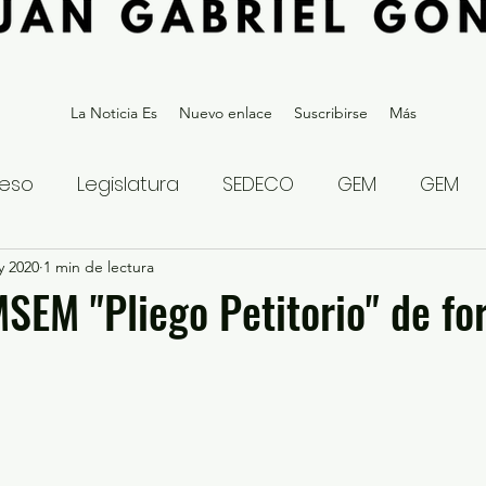
La Noticia Es
Nuevo enlace
Suscribirse
Más
eso
Legislatura
SEDECO
GEM
GEM
y 2020
statal
1 min de lectura
Gubernatura Edoméx 2023
Política y
SEM "Pliego Petitorio" de f
eguridad y Justicia
Denuncia Ciudadana
ios?
Opinión
Internacional
Deportes