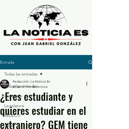
Entrada
Todas las entradas
Redacción: La Noticia Es
Todas las entradas
28 abr
2 min de lectura
¿Eres estudiante y
Congreso
quieres estudiar en el
Legislatura
SEDECO
extranjero? GEM tiene
GEM