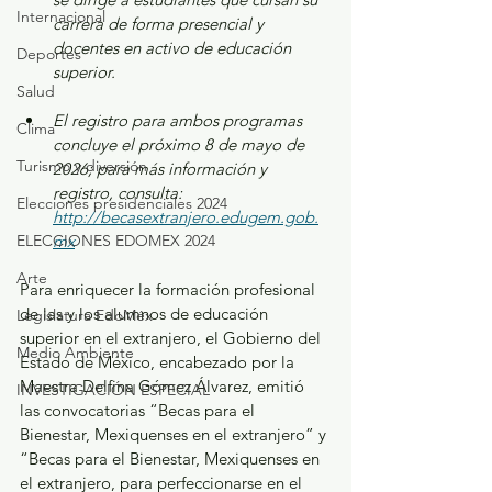
Internacional
carrera de forma presencial y 
docentes en activo de educación 
Deportes
superior.
Salud
El registro para ambos programas 
Clima
concluye el próximo 8 de mayo de 
Turismo y diversión
2026; para más información y 
registro, consulta: 
Elecciones presidenciales 2024
http://becasextranjero.edugem.gob.
ELECCIONES EDOMEX 2024
mx
Arte
Para enriquecer la formación profesional 
de las y los alumnos de educación 
Legislatura EdoMéx
superior en el extranjero, el Gobierno del 
Medio Ambiente
Estado de México, encabezado por la 
Maestra Delfina Gómez Álvarez, emitió 
INVESTIGACIÓN ESPECIAL
las convocatorias “Becas para el 
Bienestar, Mexiquenses en el extranjero” y 
“Becas para el Bienestar, Mexiquenses en 
el extranjero, para perfeccionarse en el 