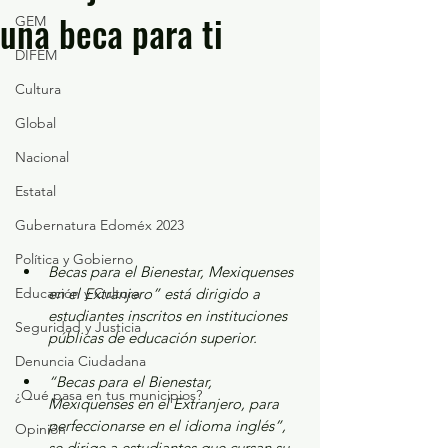
una beca para ti
GEM
DIFEM
Cultura
Global
Nacional
Estatal
Gubernatura Edoméx 2023
Política y Gobierno
Becas para el Bienestar, Mexiquenses 
Educación y Cultura
en el Extranjero” está dirigido a 
estudiantes inscritos en instituciones 
Seguridad y Justicia
públicas de educación superior.
Denuncia Ciudadana
“Becas para el Bienestar, 
¿Qué pasa en tus municipios?
Mexiquenses en el Extranjero, para 
perfeccionarse en el idioma inglés”, 
Opinión
se dirige a estudiantes que cursan su 