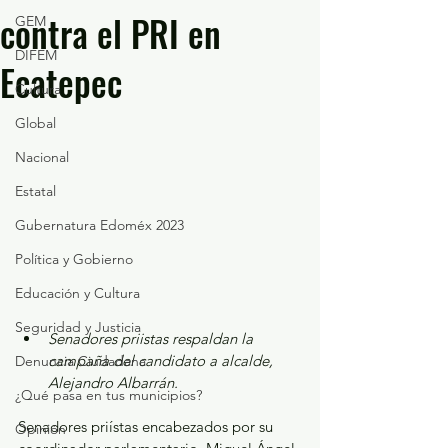
contra el PRI en
GEM
DIFEM
Ecatepec
Cultura
Global
Nacional
Estatal
Gubernatura Edoméx 2023
Política y Gobierno
Educación y Cultura
Seguridad y Justicia
Senadores priistas respaldan la 
campaña del candidato a alcalde, 
Denuncia Ciudadana
Alejandro Albarrán.
¿Qué pasa en tus municipios?
Senadores priístas encabezados por su 
Opinión