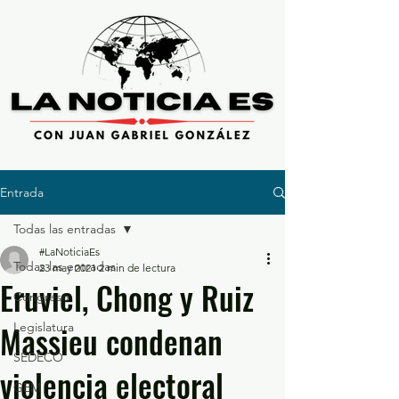
Entrada
Todas las entradas
#LaNoticiaEs
Todas las entradas
23 may 2021
2 min de lectura
Eruviel, Chong y Ruiz
Congreso
Massieu condenan
Legislatura
SEDECO
violencia electoral
GEM