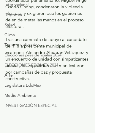
coordinador parlamentario, Miguel Ángel 
Internacional
Osorio Chong, condenaron la violencia 
electoral y exigieron que los gobiernos 
Deportes
dejen de meter las manos en el proceso 
Salud
electoral.
Clima
Tras una caminata de apoyo al candidato 
Turismo y diversión
del PRI a presidente municipal de 
Ecatepec, Alejandro Albarrán Velázquez, y 
Elecciones presidenciales 2024
un encuentro de unidad con simpatizantes 
ELECCIONES EDOMEX 2024
priístas, los legisladores se manifestaron 
por campañas de paz y propuesta 
Arte
constructiva.
Legislatura EdoMéx
Medio Ambiente
INVESTIGACIÓN ESPECIAL