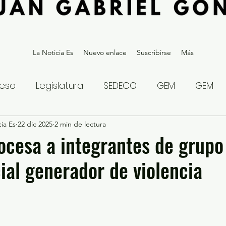
La Noticia Es
Nuevo enlace
Suscribirse
Más
eso
Legislatura
SEDECO
GEM
GEM
ia Es
statal
22 dic 2025
Gubernatura Edoméx 2023
2 min de lectura
Política y
rocesa a integrantes de grupo
ial generador de violencia
eguridad y Justicia
Denuncia Ciudadana
ios?
Opinión
Internacional
Deportes