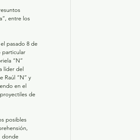
resuntos 
”, entre los 
 el pasado 8 de 
particular 
riela “N” 
 líder del 
ue Raúl “N” y 
iendo en el 
proyectiles de 
os posibles 
prehensión, 
, donde 