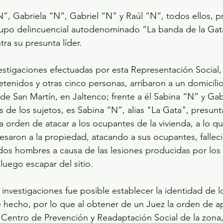
N”, Gabriela “N”, Gabriel “N” y Raúl “N”, todos ellos, p
rupo delincuencial autodenominado “La banda de la Gata
ra su presunta líder.
estigaciones efectuadas por esta Representación Social,
tenidos y otras cinco personas, arribaron a un domicilio 
 de San Martín, en Jaltenco; frente a él Sabina “N” y Gab
de los sujetos, es Sabina “N”, alias "La Gata", presunta
a orden de atacar a los ocupantes de la vivienda, a lo q
resaron a la propiedad, atacando a sus ocupantes, fallec
dos hombres a causa de las lesiones producidas por los 
luego escapar del sitio.
 investigaciones fue posible establecer la identidad de l
e hecho, por lo que al obtener de un Juez la orden de a
 Centro de Prevención y Readaptación Social de la zona