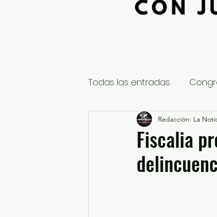
Todas las entradas
Congr
Global
Nacional
Redacción: La Notic
E
Fiscalia p
delincuenc
Educación y Cultura
S
¿Qué pasa en tus municip