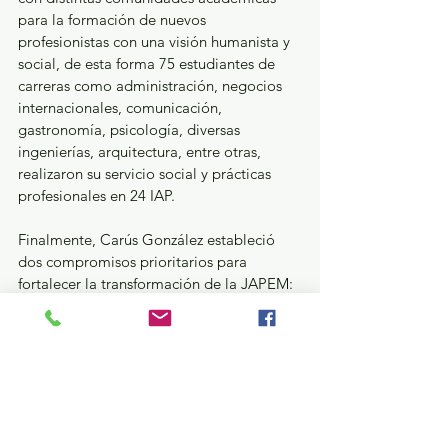
para la formación de nuevos 
profesionistas con una visión humanista y 
social, de esta forma 75 estudiantes de 
carreras como administración, negocios 
internacionales, comunicación, 
gastronomía, psicología, diversas 
ingenierías, arquitectura, entre otras, 
realizaron su servicio social y prácticas 
profesionales en 24 IAP.
Finalmente, Carús González estableció 
dos compromisos prioritarios para 
fortalecer la transformación de la JAPEM: 
ofrecer servicios de calidad con un 
acompañamiento que coadyuve a 
robustecer la labor altruista de forma 
directa y cercana, así como direccionar 
los objetivos de la Junta y de las IAP con 
base en los tiempos actuales y las 
condiciones de vida de las personas más 