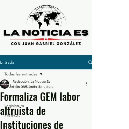
Entrada
Todas las entradas
Redacción: La Noticia Es
Todas las entradas
9 dic 2025
2 min de lectura
Formaliza GEM labor
Congreso
altruista de
Legislatura
SEDECO
Instituciones de
GEM