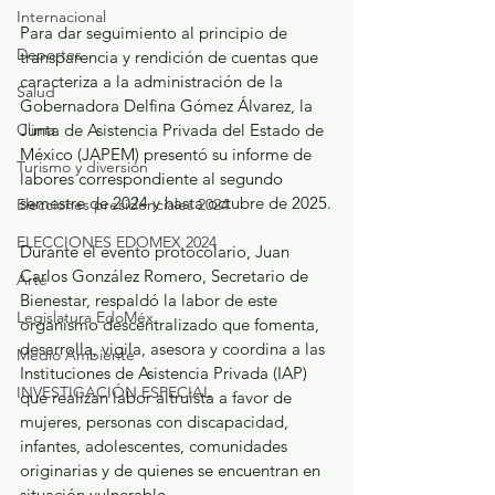
Internacional
Para dar seguimiento al principio de 
Deportes
transparencia y rendición de cuentas que 
caracteriza a la administración de la 
Salud
Gobernadora Delfina Gómez Álvarez, la 
Clima
Junta de Asistencia Privada del Estado de 
México (JAPEM) presentó su informe de 
Turismo y diversión
labores correspondiente al segundo 
semestre de 2024 y hasta octubre de 2025.
Elecciones presidenciales 2024
ELECCIONES EDOMEX 2024
Durante el evento protocolario, Juan 
Carlos González Romero, Secretario de 
Arte
Bienestar, respaldó la labor de este 
Legislatura EdoMéx
organismo descentralizado que fomenta, 
desarrolla, vigila, asesora y coordina a las 
Medio Ambiente
Instituciones de Asistencia Privada (IAP) 
INVESTIGACIÓN ESPECIAL
que realizan labor altruista a favor de 
mujeres, personas con discapacidad, 
infantes, adolescentes, comunidades 
originarias y de quienes se encuentran en 
situación vulnerable.