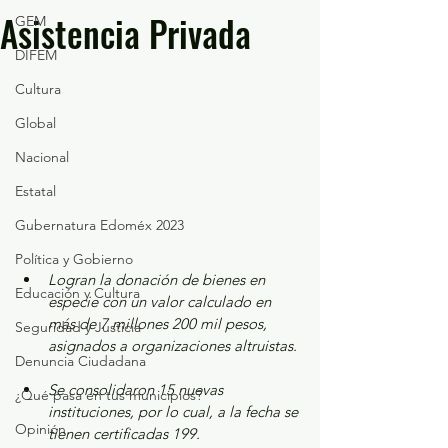
Asistencia Privada
GEM
DIFEM
Cultura
Global
Nacional
Estatal
Gubernatura Edoméx 2023
Política y Gobierno
Logran la donación de bienes en 
Educación y Cultura
especie con un valor calculado en 
más de 7 millones 200 mil pesos, 
Seguridad y Justicia
asignados a organizaciones altruistas.
Denuncia Ciudadana
Se consolidaron 15 nuevas 
¿Qué pasa en tus municipios?
instituciones, por lo cual, a la fecha se 
Opinión
tienen certificadas 199.