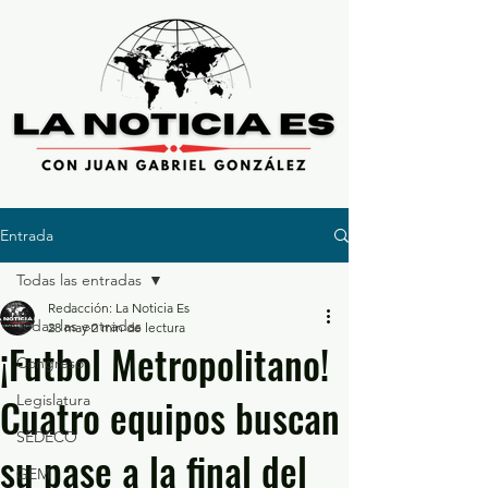
Entrada
Todas las entradas
Redacción: La Noticia Es
Todas las entradas
28 may
2 min de lectura
¡Futbol Metropolitano!
Congreso
Cuatro equipos buscan
Legislatura
SEDECO
su pase a la final del
GEM