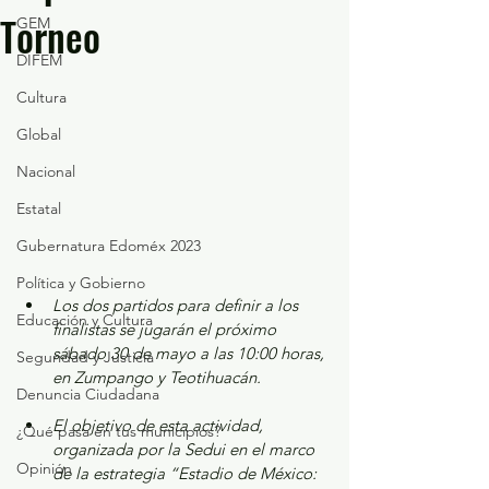
Torneo
GEM
DIFEM
Cultura
Global
Nacional
Estatal
Gubernatura Edoméx 2023
Política y Gobierno
Los dos partidos para definir a los 
Educación y Cultura
finalistas se jugarán el próximo 
sábado 30 de mayo a las 10:00 horas, 
Seguridad y Justicia
en Zumpango y Teotihuacán.
Denuncia Ciudadana
El objetivo de esta actividad, 
¿Qué pasa en tus municipios?
organizada por la Sedui en el marco 
Opinión
de la estrategia “Estadio de México: 