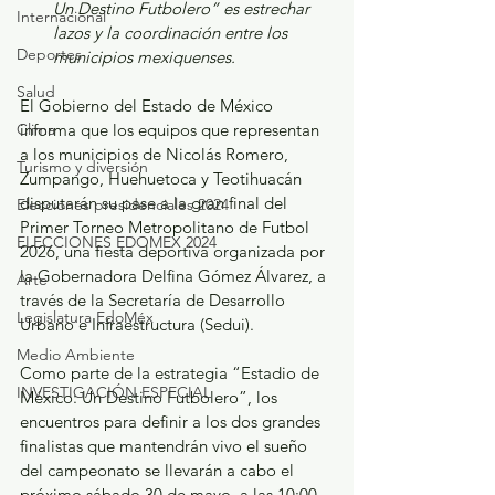
Un Destino Futbolero” es estrechar 
Internacional
lazos y la coordinación entre los 
Deportes
municipios mexiquenses.
Salud
El Gobierno del Estado de México 
Clima
informa que los equipos que representan 
a los municipios de Nicolás Romero, 
Turismo y diversión
Zumpango, Huehuetoca y Teotihuacán 
disputarán su pase a la gran final del 
Elecciones presidenciales 2024
Primer Torneo Metropolitano de Futbol 
ELECCIONES EDOMEX 2024
2026, una fiesta deportiva organizada por 
la Gobernadora Delfina Gómez Álvarez, a 
Arte
través de la Secretaría de Desarrollo 
Legislatura EdoMéx
Urbano e Infraestructura (Sedui).
Medio Ambiente
Como parte de la estrategia “Estadio de 
INVESTIGACIÓN ESPECIAL
México: Un Destino Futbolero”, los 
encuentros para definir a los dos grandes 
finalistas que mantendrán vivo el sueño 
del campeonato se llevarán a cabo el 
próximo sábado 30 de mayo, a las 10:00 