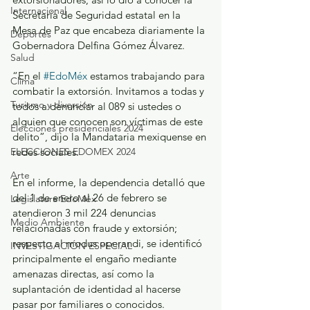
Internacional
Secretaría de Seguridad estatal en la 
Mesa de Paz que encabeza diariamente la 
Deportes
Gobernadora Delfina Gómez Álvarez.
Salud
“En el 
#EdoMéx
 estamos trabajando para 
Clima
combatir la extorsión. Invitamos a todas y 
Turismo y diversión
todos a denunciar al 089 si ustedes o 
alguien que conocen son víctimas de este 
Elecciones presidenciales 2024
delito”, dijo la Mandataria mexiquense en 
ELECCIONES EDOMEX 2024
redes sociales.
Arte
En el informe, la dependencia detalló que 
del 1 de enero al 26 de febrero se 
Legislatura EdoMéx
atendieron 3 mil 224 denuncias 
Medio Ambiente
relacionadas con fraude y extorsión; 
respecto al modus operandi, se identificó 
INVESTIGACIÓN ESPECIAL
principalmente el engaño mediante 
amenazas directas, así como la 
suplantación de identidad al hacerse 
pasar por familiares o conocidos.