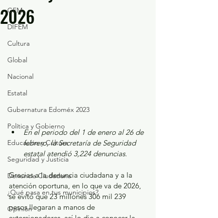
2026
GEM
DIFEM
Cultura
Global
Nacional
Estatal
Gubernatura Edoméx 2023
Política y Gobierno
En el periodo del 1 de enero al 26 de 
Educación y Cultura
febrero, la Secretaría de Seguridad 
estatal atendió 3,224 denuncias.
Seguridad y Justicia
Gracias a la denuncia ciudadana y a la 
Denuncia Ciudadana
atención oportuna, en lo que va de 2026, 
¿Qué pasa en tus municipios?
se evitó que 23 millones 306 mil 239 
pesos llegaran a manos de 
Opinión
extorsionadores, así lo dio a conocer la 