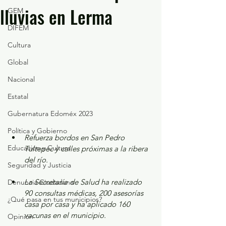
lluvias en Lerma
GEM
DIFEM
Cultura
Global
Nacional
Estatal
Gubernatura Edoméx 2023
Política y Gobierno
Refuerza bordos en San Pedro 
Educación y Cultura
Tultepec y calles próximas a la ribera 
del río.
Seguridad y Justicia
La Secretaría de Salud ha realizado 
Denuncia Ciudadana
90 consultas médicas, 200 asesorías 
¿Qué pasa en tus municipios?
casa por casa y ha aplicado 160 
vacunas en el municipio.
Opinión