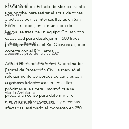
Internacional
El Gobierno del Estado de México instaló 
una bomba para retirar el agua de zonas 
Deportes
afectadas por las intensas lluvias en San 
Salud
Pedro Tultepec, en el municipio de 
Lerma; se trata de un equipo Goliath con 
Clima
capacidad para desalojar mil 500 litros 
Turismo y diversión
por segundo hacia el Río Ocoyoacac, que 
conecta con el Río Lerma.
Elecciones presidenciales 2024
ELECCIONES EDOMEX 2024
Adrián Hernández Romero, Coordinador 
Estatal de Protección Civil, supervisó el 
Arte
reforzamiento de bordos de canales con 
costaleras y su colocación en calles 
Legislatura EdoMéx
próximas a la ribera. Informó que se 
Medio Ambiente
prepara un censo para determinar el 
número exacto de viviendas y personas 
INVESTIGACIÓN ESPECIAL
afectadas, estimado al momento en 250.