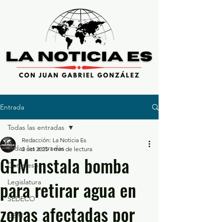
Entrada
Todas las entradas
Redacción: La Noticia Es
Todas las entradas
2 oct 2025
1 min de lectura
GEM instala bomba
Congreso
para retirar agua en
Legislatura
SEDECO
zonas afectadas por
GEM