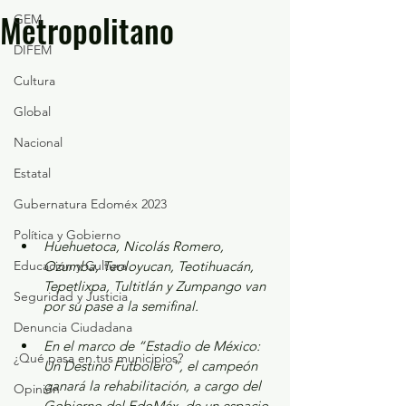
Metropolitano
GEM
DIFEM
Cultura
Global
Nacional
Estatal
Gubernatura Edoméx 2023
Política y Gobierno
Huehuetoca, Nicolás Romero, 
Educación y Cultura
Ozumba, Teoloyucan, Teotihuacán, 
Tepetlixpa, Tultitlán y Zumpango van 
Seguridad y Justicia
por su pase a la semifinal.
Denuncia Ciudadana
En el marco de “Estadio de México: 
¿Qué pasa en tus municipios?
Un Destino Futbolero”, el campeón 
ganará la rehabilitación, a cargo del 
Opinión
Gobierno del EdoMéx, de un espacio 