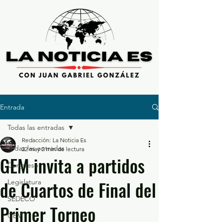
Entrada
Todas las entradas
Redacción: La Noticia Es
Todas las entradas
22 may
2 min de lectura
GEM invita a partidos
Congreso
de Cuartos de Final del
Legislatura
SEDECO
Primer Torneo
GEM