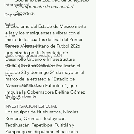
Internacional
o componente de una unidad 
deportiva.
Deportes
Salud
El Gobierno del Estado de México invita 
a las y los mexiquenses a vibrar con el 
Clima
inicio de los cuartos de final del Primer 
Turismo y diversión
Torneo Metropolitano de Futbol 2026 
organizado por la Secretaría de 
Elecciones presidenciales 2024
Desarrollo Urbano e Infraestructura 
ELECCIONES EDOMEX 2024
(Sedui); los encuentros se realizarán el 
sábado 23 y domingo 24 de mayo en el 
Arte
marco de la estrategia “Estadio de 
México: Un Destino Futbolero”, que 
Legislatura EdoMéx
impulsa la Gobernadora Delfina Gómez 
Medio Ambiente
Álvarez.
INVESTIGACIÓN ESPECIAL
Los equipos de Huehuetoca, Nicolás 
Romero, Ozumba, Teoloyucan, 
Teotihuacán, Tepetlixpa, Tultitlán y 
Zumpango se disputarán el pase a la 