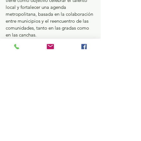
tiene como objetivo celebrar el talento 
local y fortalecer una agenda 
metropolitana, basada en la colaboración 
entre municipios y el reencuentro de las 
comunidades, tanto en las gradas como 
en las canchas.
 La información completa de esta fiesta 
deportiva la encontrarás en las redes 
sociales de la Sedui: Secretaría de 
Desarrollo Urbano e Infraestructura en 
Facebook, @SEDUIEdomex en X y 
@sedui_edomex en Instagram.
GEM
Ver todo