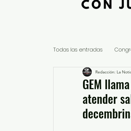
Todas las entradas
Congr
Global
Nacional
Redacción: La Notic
E
GEM llama
atender sa
Educación y Cultura
S
decembrin
¿Qué pasa en tus municip