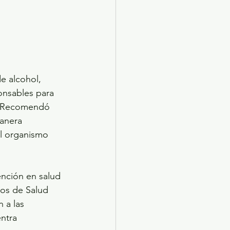
e alcohol, 
onsables para 
o. Recomendó 
anera 
el organismo 
ención en salud 
os de Salud 
 a las 
ntra 