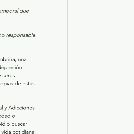
emporal que 
mo responsable 
mbrina, una 
depresión 
 seres 
opias de estas 
l y Adicciones 
edad o 
pidió buscar 
 vida cotidiana.