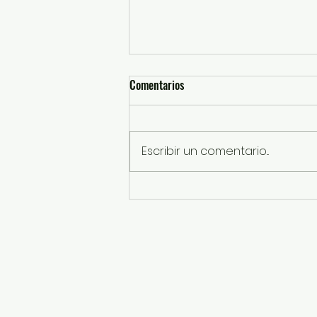
Comentarios
Escribir un comentario...
GEM invita a sumarse a la Jornada
Nacional de Reforestación este
domingo