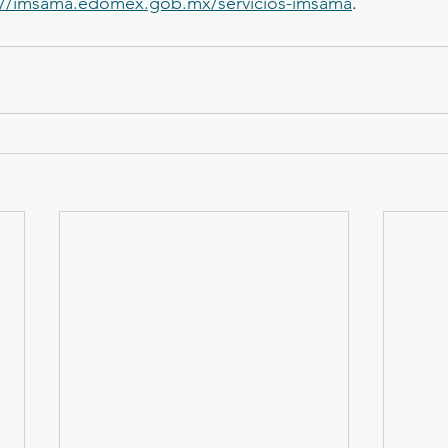
://imsama.edomex.gob.mx/servicios-imsama
.