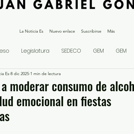
La Noticia Es
Nuevo enlace
Suscribirse
Más
eso
Legislatura
SEDECO
GEM
GEM
ia Es
statal
8 dic 2025
Gubernatura Edoméx 2023
1 min de lectura
Política y
 a moderar consumo de alcoh
lud emocional en fiestas
eguridad y Justicia
Denuncia Ciudadana
as
ios?
Opinión
Internacional
Deportes