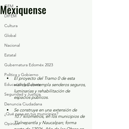
Mexiquense
GEM
DIFEM
Cultura
Global
Nacional
Estatal
Gubernatura Edoméx 2023
Política y Gobierno
El proyecto del Tramo 0 de esta 
Educación y Cultura
vialidad contempla senderos seguros, 
luminarias y rehabilitación de 
Seguridad y Justicia
espacios públicos.
Denuncia Ciudadana
Se construye en una extensión de 
¿Qué pasa en tus municipios?
10.7 kilómetros, en los municipios de 
Tlalnepantla y Naucalpan; forma 
Opinión
parte de “2026, Año de las Obras en 