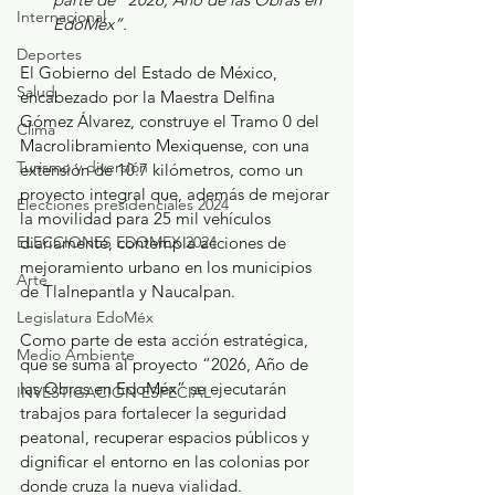
Internacional
EdoMéx”.
Deportes
El Gobierno del Estado de México, 
Salud
encabezado por la Maestra Delfina 
Gómez Álvarez, construye el Tramo 0 del 
Clima
Macrolibramiento Mexiquense, con una 
Turismo y diversión
extensión de 10.7 kilómetros, como un 
proyecto integral que, además de mejorar 
Elecciones presidenciales 2024
la movilidad para 25 mil vehículos 
ELECCIONES EDOMEX 2024
diariamente, contempla acciones de 
mejoramiento urbano en los municipios 
Arte
de Tlalnepantla y Naucalpan.
Legislatura EdoMéx
Como parte de esta acción estratégica, 
Medio Ambiente
que se suma al proyecto “2026, Año de 
las Obras en EdoMéx” se ejecutarán 
INVESTIGACIÓN ESPECIAL
trabajos para fortalecer la seguridad 
peatonal, recuperar espacios públicos y 
dignificar el entorno en las colonias por 
donde cruza la nueva vialidad.