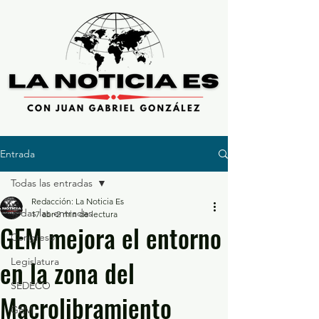
Entrada
Todas las entradas
Redacción: La Noticia Es
Todas las entradas
17 abr
2 min de lectura
GEM mejora el entorno
Congreso
en la zona del
Legislatura
SEDECO
Macrolibramiento
GEM