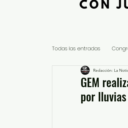
Todas las entradas
Congr
Global
Nacional
Redacción: La Notic
E
GEM realiz
por lluvias
Educación y Cultura
S
¿Qué pasa en tus municip