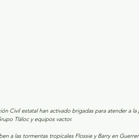
ecciones presidenciales 2024
ELECCIONES EDOME
dio Ambiente
INVESTIGACIÓN ESPECIAL
n Civil estatal han activado brigadas para atender a la
rupo Tláloc y equipos vactor.
eben a las tormentas tropicales Flossie y Barry en Guerre