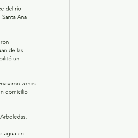
e del río 
o Santa Ana 
eron 
uan de las 
ilitó un 
pervisaron zonas 
n domicilio 
 Arboledas.
e agua en 