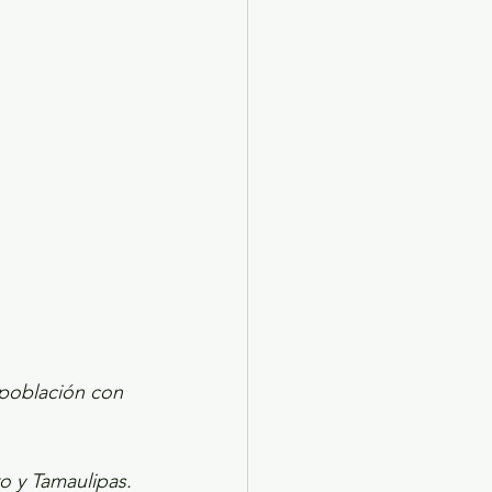
X 2024
Arte
 población con 
ro y Tamaulipas.