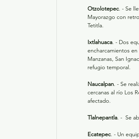
Otzolotepec
. - Se l
Mayorazgo con retroe
Tetitla.
Ixtlahuaca
. - Dos eq
encharcamientos en v
Manzanas, San Ignac
refugio temporal.
Naucalpan
. - Se rea
cercanas al río Los 
afectado.
Tlalnepantla
. -  Se 
Ecatepec
. - Un equ