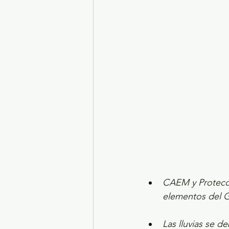
Turismo y diversión
El
Legislatura EdoMéx
Me
CAEM y Protecció
elementos del G
Las lluvias se d