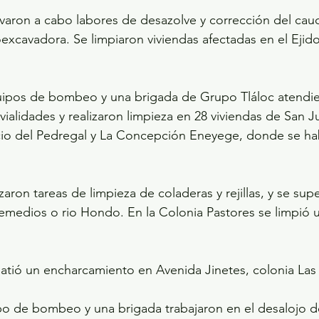
levaron a cabo labores de desazolve y corrección del cauc
xcavadora. Se limpiaron viviendas afectadas en el Ejid
uipos de bombeo y una brigada de Grupo Tláloc atendi
ialidades y realizaron limpieza en 28 viviendas de San J
io del Pedregal y La Concepción Eneyege, donde se hab
lizaron tareas de limpieza de coladeras y rejillas, y se su
Remedios o rio Hondo. En la Colonia Pastores se limpió u
abatió un encharcamiento en Avenida Jinetes, colonia Las
ipo de bombeo y una brigada trabajaron en el desalojo d