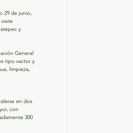
o 29 de junio, 
siete 
catepec y 
nación General 
s tipo vactor y 
ua, limpieza, 
taleras en dos 
yor, con 
madamente 300 