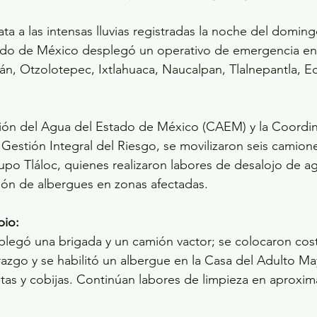
a a las intensas lluvias registradas la noche del doming
ado de México desplegó un operativo de emergencia en 
án, Otzolotepec, Ixtlahuaca, Naucalpan, Tlalnepantla, E
sión del Agua del Estado de México (CAEM) y la Coordi
 Gestión Integral del Riesgo, se movilizaron seis camione
upo Tláloc, quienes realizaron labores de desalojo de ag
ción de albergues en zonas afectadas.
pio:
splegó una brigada y un camión vactor; se colocaron cos
azgo y se habilitó un albergue en la Casa del Adulto Ma
tas y cobijas. Continúan labores de limpieza en aproxi