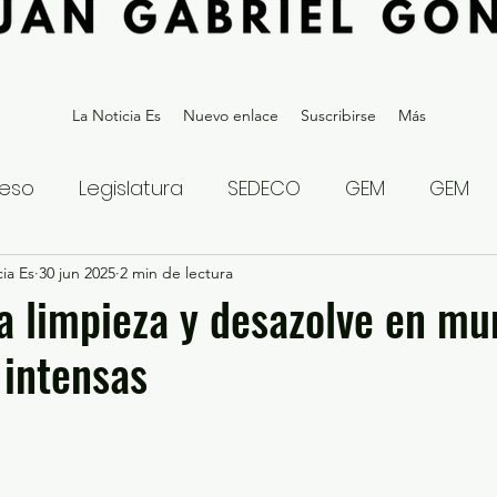
La Noticia Es
Nuevo enlace
Suscribirse
Más
eso
Legislatura
SEDECO
GEM
GEM
ia Es
statal
30 jun 2025
Gubernatura Edoméx 2023
2 min de lectura
Política y
a limpieza y desazolve en mu
 intensas
eguridad y Justicia
Denuncia Ciudadana
ios?
Opinión
Internacional
Deportes