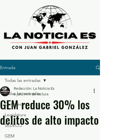
Entrada
Todas las entradas
Redacción: La Noticia Es
Todas las entradas
6 jul
2 min de lectura
GEM reduce 30% los
Congreso
delitos de alto impacto
Legislatura
SEDECO
GEM