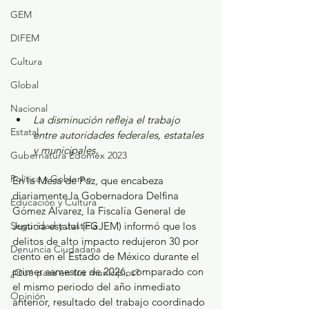
GEM
DIFEM
Cultura
Global
Nacional
La disminución refleja el trabajo 
Estatal
entre autoridades federales, estatales 
y municipales.
Gubernatura Edoméx 2023
Política y Gobierno
En la Mesa de Paz, que encabeza 
diariamente la Gobernadora Delfina 
Educación y Cultura
Gómez Álvarez, la Fiscalía General de 
Justicia estatal (FGJEM) informó que los 
Seguridad y Justicia
delitos de alto impacto redujeron 30 por 
Denuncia Ciudadana
ciento en el Estado de México durante el 
primer semestre de 2026, comparado con 
¿Qué pasa en tus municipios?
el mismo periodo del año inmediato 
Opinión
anterior, resultado del trabajo coordinado 