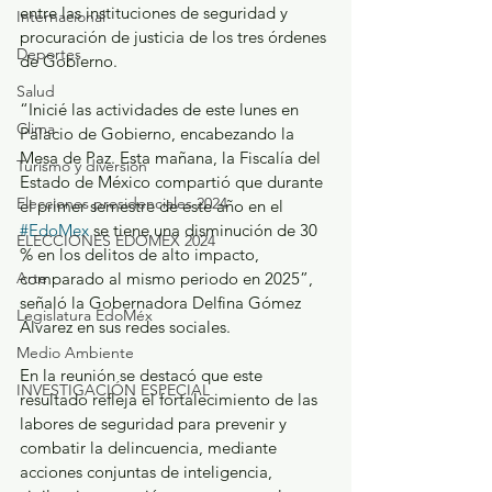
entre las instituciones de seguridad y 
Internacional
procuración de justicia de los tres órdenes 
Deportes
de Gobierno.
Salud
“Inicié las actividades de este lunes en 
Clima
Palacio de Gobierno, encabezando la 
Mesa de Paz. Esta mañana, la Fiscalía del 
Turismo y diversión
Estado de México compartió que durante 
Elecciones presidenciales 2024
el primer semestre de este año en el 
#EdoMex
 se tiene una disminución de 30 
ELECCIONES EDOMEX 2024
% en los delitos de alto impacto, 
comparado al mismo periodo en 2025”, 
Arte
señaló la Gobernadora Delfina Gómez 
Legislatura EdoMéx
Álvarez en sus redes sociales.
Medio Ambiente
En la reunión se destacó que este 
INVESTIGACIÓN ESPECIAL
resultado refleja el fortalecimiento de las 
labores de seguridad para prevenir y 
combatir la delincuencia, mediante 
acciones conjuntas de inteligencia, 