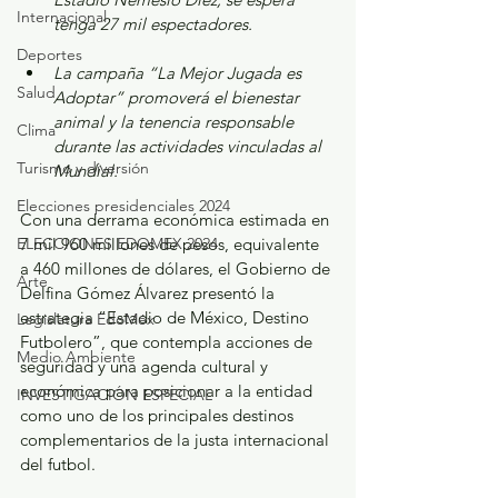
Internacional
tenga 27 mil espectadores.
Deportes
⁠La campaña “La Mejor Jugada es 
Salud
Adoptar” promoverá el bienestar 
animal y la tenencia responsable 
Clima
durante las actividades vinculadas al 
Turismo y diversión
Mundial.
Elecciones presidenciales 2024
Con una derrama económica estimada en 
ELECCIONES EDOMEX 2024
7 mil 960 millones de pesos, equivalente 
a 460 millones de dólares, el Gobierno de 
Arte
Delfina Gómez Álvarez presentó la 
estrategia “Estadio de México, Destino 
Legislatura EdoMéx
Futbolero”, que contempla acciones de 
Medio Ambiente
seguridad y una agenda cultural y 
económica para posicionar a la entidad 
INVESTIGACIÓN ESPECIAL
como uno de los principales destinos 
complementarios de la justa internacional 
del futbol.