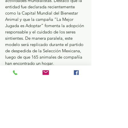
actividades mundialistas. Destacó que la 
entidad fue declarada recientemente 
como la Capital Mundial del Bienestar 
Animal y que la campaña “La Mejor 
Jugada es Adoptar” fomenta la adopción 
responsable y el cuidado de los seres 
sintientes. De manera paralela, este 
modelo será replicado durante el partido 
de despedida de la Selección Mexicana, 
luego de que 165 animales de compañía 
han encontrado un hogar.
“Dentro de esta justa mundialista, 
sabemos que el Estado de México es sede 
del partido México contra Serbia, de la 
despedida para nuestra selección. Es un 
tema muy importante acompañar a esta 
despedida y a este Mundial con temas de 
bienestar animal”, explicó Alma Tapia.
La estrategia impulsada por la 