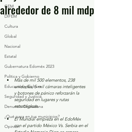
alrededor de 8 mil mdp
GEM
DIFEM
Cultura
Global
Nacional
Estatal
Gubernatura Edoméx 2023
Política y Gobierno
Más de mil 500 elementos, 238 
Educación y Cultura
unidades, 5 mil cámaras inteligentes 
y botones de pánico reforzarán la 
Seguridad y Justicia
seguridad en lugares y rutas 
estratégicas.
Denuncia Ciudadana
¿Qué pasa en tus municipios?
El Mundial empieza en el EdoMéx 
con el partido México Vs. Serbia en el 
Opinión
Estadio Nemesio Diez; se espera 