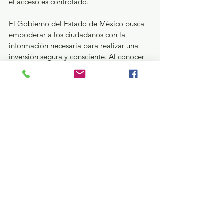
el acceso es controlado.
El Gobierno del Estado de México busca 
empoderar a los ciudadanos con la 
información necesaria para realizar una 
inversión segura y consciente. Al conocer 
las características de cada tipo de 
desarrollo y las obligaciones, los 
compradores pueden exigir el 
cumplimiento de la normatividad y 
contribuir activamente a la creación de 
comunidades bien planificadas y con una 
alta calidad de vida.
En la dirección electrónica 
https://sedui.edomex.gob.mx/
 puedes 
agendar una cita en cualquiera de las tres 
sedes del Centro “Impulsa”, los miércoles 
y viernes, de 09:00 a 18:00 horas, y recibir 
la asesoría que necesitas para tomar la 
mejor decisión para tu futuro y el 