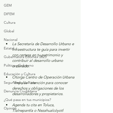
GEM
DIFEM
Cultura
Global
Nacional
La Secretaría de Desarrollo Urbano e 
Estatal
Infraestructura te guía para invertir 
con certeza en tu patrimonio y 
Gubernatura Edoméx 2023
contribuir al desarrollo urbano 
Política y Gobierno
ordenado.
Educación y Cultura
Otorga Centro de Operación Urbana 
“Impulsa” atención para conocer 
Seguridad y Justicia
derechos y obligaciones de los 
Denuncia Ciudadana
desarrolladores y propietarios.
¿Qué pasa en tus municipios?
Agenda tu cita en Toluca, 
Opinión
Tlalnepantla o Nezahualcóyotl 