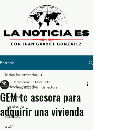
Entrada
Todas las entradas
Redacción: La Noticia Es
Todas las entradas
14 may 2025
2 min de lectura
GEM te asesora para
Congreso
adquirir una vivienda
Legislatura
SEDECO
GEM