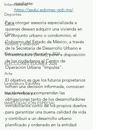
mediante: 
Internacional
https://sedui.edomex.gob.mx/
.
Deportes
Para otorgar asesoría especializada a 
Salud
quienes desean adquirir una vivienda en 
Clima
un conjunto urbano o condominio, el 
Gobierno del Estado de México, a través 
Turismo y diversión
de la Secretaría de Desarrollo Urbano e 
Elecciones presidenciales 2024
Infraestructura (Sedui), pone a disposición 
de los ciudadanos el Centro de 
ELECCIONES EDOMEX 2024
Operación Urbana “Impulsa”.
Arte
El objetivo es que los futuros propietarios 
Legislatura EdoMéx
tomen una decisión informada, conozcan 
sus derechos y comprendan las 
Medio Ambiente
obligaciones tanto de los desarrolladores 
INVESTIGACIÓN ESPECIAL
inmobiliarios como de los propios dueños 
para garantizar una buena calidad de vida 
y contribuir a un desarrollo urbano 
planificado y ordenado en la entidad 