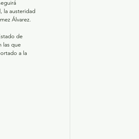
seguirá 
 la austeridad 
ómez Álvarez.
Estado de 
n las que 
ortado a la 