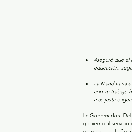
Turismo y diversión
El
Legislatura EdoMéx
Me
Aseguró que el 
educación, segu
La Mandataria e
con su trabajo h
más justa e igual
La Gobernadora Delf
gobierno al servicio
mexicano de la Cuart