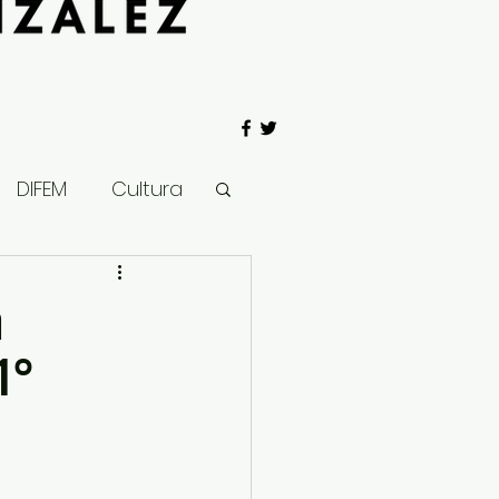
DIFEM
Cultura
 Gobierno
n
01°
Salud
Clima