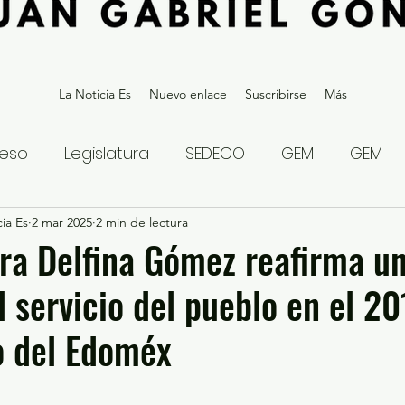
La Noticia Es
Nuevo enlace
Suscribirse
Más
eso
Legislatura
SEDECO
GEM
GEM
ia Es
statal
2 mar 2025
Gubernatura Edoméx 2023
2 min de lectura
Política y
ra Delfina Gómez reafirma u
l servicio del pueblo en el 2
eguridad y Justicia
Denuncia Ciudadana
o del Edoméx
ios?
Opinión
Internacional
Deportes