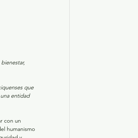
X 2024
Arte
bienestar, 
xiquenses que 
 una entidad 
r con un 
 del humanismo 
guridad y 