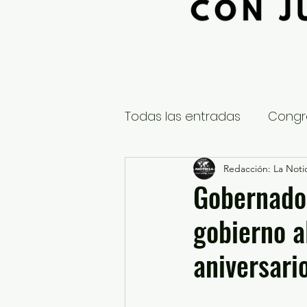
Todas las entradas
Congr
Global
Nacional
Redacción: La Notic
E
Gobernado
gobierno a
Educación y Cultura
S
aniversari
¿Qué pasa en tus municip