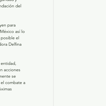
undación del 
uyen para 
México así lo 
posible el 
ora Delfina 
 entidad, 
an acciones 
mente se 
 el combate a 
óximas 