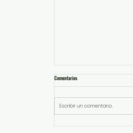
Comentarios
Escribir un comentario...
“Tenemos una Gobernadora
animalista que defiende con