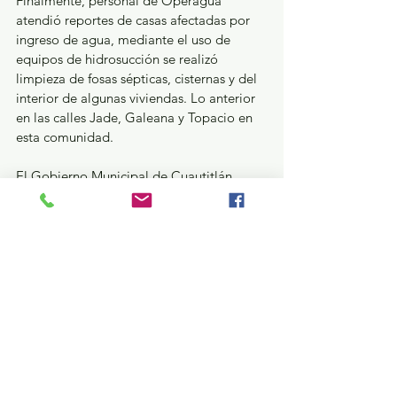
Finalmente, personal de Operagua 
atendió reportes de casas afectadas por 
ingreso de agua, mediante el uso de 
equipos de hidrosucción se realizó 
limpieza de fosas sépticas, cisternas y del 
interior de algunas viviendas. Lo anterior 
en las calles Jade, Galeana y Topacio en 
esta comunidad.
El Gobierno Municipal de Cuautitlán 
Izcalli reitera su compromiso de atención 
a las necesidades de la ciudadanía, 
especialmente durante eventualidades 
climáticas. Además, refuerza día con día 
su capacidad de respuesta a las 
contingencias, priorizando en todo 
momento la protección de la población y 
sus patrimonios.
¿Qué pasa en tus municipios?