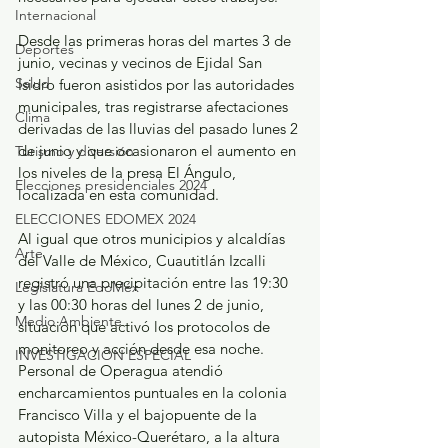
Internacional
Desde las primeras horas del martes 3 de 
Deportes
junio, vecinas y vecinos de Ejidal San 
Salud
Isidro fueron asistidos por las autoridades 
municipales, tras registrarse afectaciones 
Clima
derivadas de las lluvias del pasado lunes 2 
de junio y que ocasionaron el aumento en 
Turismo y diversión
los niveles de la presa El Ángulo, 
Elecciones presidenciales 2024
localizada en esta comunidad.
ELECCIONES EDOMEX 2024
Al igual que otros municipios y alcaldías 
Arte
del Valle de México, Cuautitlán Izcalli 
registró una precipitación entre las 19:30 
Legislatura EdoMéx
y las 00:30 horas del lunes 2 de junio, 
Medio Ambiente
situación que activó los protocolos de 
monitoreo y acción desde esa noche. 
INVESTIGACIÓN ESPECIAL
Personal de Operagua atendió 
encharcamientos puntuales en la colonia 
Francisco Villa y el bajopuente de la 
autopista México-Querétaro, a la altura 