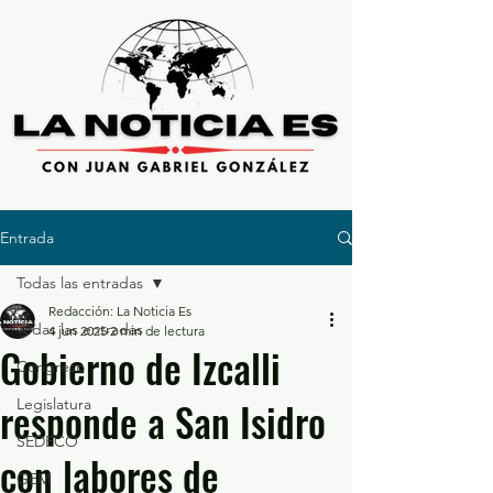
Entrada
Todas las entradas
Redacción: La Noticia Es
Todas las entradas
4 jun 2025
2 min de lectura
Gobierno de Izcalli
Congreso
responde a San Isidro
Legislatura
SEDECO
con labores de
GEM