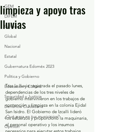
limpieza y apoyo tras
GEM
DIFEM
lluvias
Cultura
Global
Nacional
Estatal
Gubernatura Edoméx 2023
Política y Gobierno
Tras la lluvia registrada el pasado lunes, 
Educación y Cultura
dependencias de los tres niveles de 
Seguridad y Justicia
gobierno intervinieron en los trabajos de 
contención y limpieza en la colonia Ejidal 
Denuncia Ciudadana
San Isidro. El Gobierno de Izcalli lideró 
¿Qué pasa en tus municipios?
los esfuerzos y proporcionó la maquinaria, 
el personal operativo y los insumos 
Opinión
necesarios para ejecutar estos trabajos.