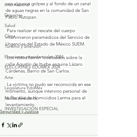
con algunos golpes y al fondo de un canal 
Internacional
de aguas negras en la comunidad de San 
Deportes
Pablo Autopan.
Salud
 Para realizar el rescate del cuerpo 
Clima
intervinieron paramédicos del Servicio de 
Urgencias del Estado de México SUEM.
Turismo y diversión
Elecciones presidenciales 2024
 Los restos fueron localizados sobre la 
calle Agustín de Iturbe esquina Lázaro 
ELECCIONES EDOMEX 2024
Cárdenas, Barrio de San Carlos.
Arte
 La víctima no pudo ser reconocida en ese 
Legislatura EdoMéx
momento, aunque intervino personal de 
la Fiscalía de Homicidios Lerma para el 
Medio Ambiente
levantamiento.
INVESTIGACIÓN ESPECIAL
Seguridad y Justicia