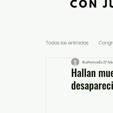
Todas las entradas
Congr
Global
Nacional
#LaNoticiaEs
27 feb
E
Hallan mu
desaparec
Educación y Cultura
S
¿Qué pasa en tus municip