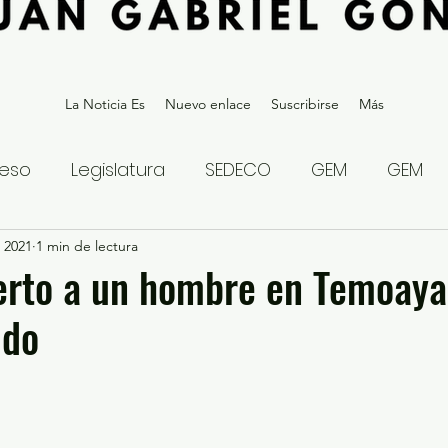
La Noticia Es
Nuevo enlace
Suscribirse
Más
eso
Legislatura
SEDECO
GEM
GEM
 2021
statal
1 min de lectura
Gubernatura Edoméx 2023
Política y
erto a un hombre en Temoaya
ido
eguridad y Justicia
Denuncia Ciudadana
ios?
Opinión
Internacional
Deportes