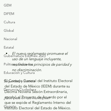
GEM
DIFEM
Cultura
Global
Nacional
Estatal
El nuevo reglamento promueve el 
Gubernatura Edoméx 2023
uso de un lenguaje incluyente, 
Política y Gobierno
reconoce los principios de paridad y 
no discriminación.  
Educación y Cultura
El Consejo General del Instituto Electoral 
Seguridad y Justicia
del Estado de México (IEEM) durante su 
Denuncia Ciudadana
Décima Novena Sesión Extraordinaria, 
aprobó el Proyecto de Acuerdo por el 
¿Qué pasa en tus municipios?
que se expide el Reglamento Interno del 
Opinión
Instituto Electoral del Estado de México.  