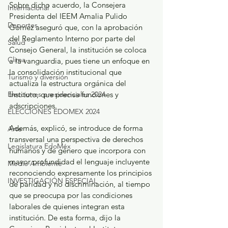
Sobre dicho acuerdo, la Consejera 
Internacional
Presidenta del IEEM Amalia Pulido 
Deportes
Gómez aseguró que, con la aprobación 
del Reglamento Interno por parte del 
Salud
Consejo General, la institución se coloca 
Clima
a la vanguardia, pues tiene un enfoque en 
la consolidación institucional que 
Turismo y diversión
actualiza la estructura orgánica del 
Elecciones presidenciales 2024
Instituto, que precisa funciones y 
adscripciones.  
ELECCIONES EDOMEX 2024
Además, explicó, se introduce de forma 
Arte
transversal una perspectiva de derechos 
Legislatura EdoMéx
humanos y de género que incorpora con 
mayor profundidad el lenguaje incluyente 
Medio Ambiente
reconociendo expresamente los principios 
INVESTIGACIÓN ESPECIAL
de paridad y no discriminación, al tiempo 
que se preocupa por las condiciones 
laborales de quienes integran esta 
institución. De esta forma, dijo la 